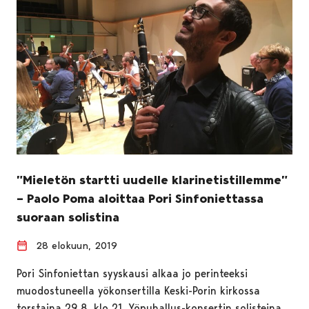
”Mieletön startti uudelle klarinetistillemme”
– Paolo Poma aloittaa Pori Sinfoniettassa
suoraan solistina
28 elokuun, 2019
Pori Sinfoniettan syyskausi alkaa jo perinteeksi
muodostuneella yökonsertilla Keski-Porin kirkossa
torstaina 29.8. klo 21. Yöpuhallus-konsertin solisteina