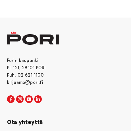
Porin kaupunki
PL 121, 28101 PORI
Puh. 02 621 1100
kirjaamo@pori.fi
Porin kaupunki Facebookissa
Avautuu uudessa välilehdessä
Porin kaupunki Instagramissa
Avautuu uudessa välilehdessä
Porin kaupunki Youtubessa
Avautuu uudessa välilehdessä
Porin kaupunki LinkedInissa
Avautuu uudessa välilehdessä
Ota yhteyttä