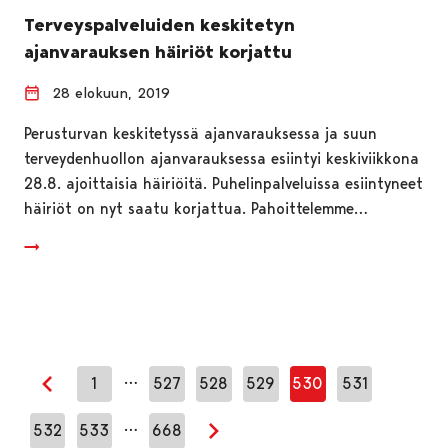
Terveyspalveluiden keskitetyn
ajanvarauksen häiriöt korjattu
28 elokuun, 2019
Perusturvan keskitetyssä ajanvarauksessa ja suun
terveydenhuollon ajanvarauksessa esiintyi keskiviikkona
28.8. ajoittaisia häiriöitä. Puhelinpalveluissa esiintyneet
häiriöt on nyt saatu korjattua. Pahoittelemme…
…
1
527
528
529
530
531
Edellinen sivu
…
532
533
668
Seuraava sivu