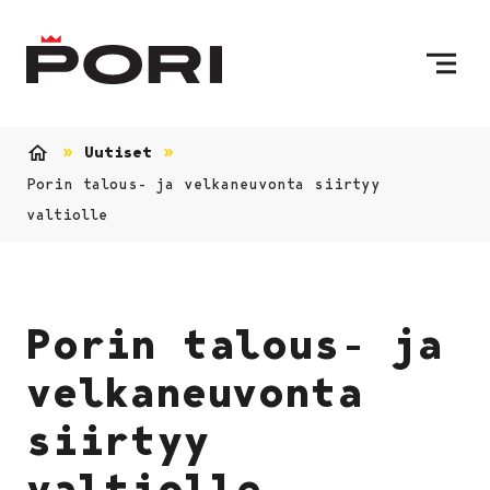
Siirry sisältöön
Etusivulle
Uutiset
Etusivu
Porin talous- ja velkaneuvonta siirtyy
valtiolle
Porin talous- ja
velkaneuvonta
siirtyy
valtiolle