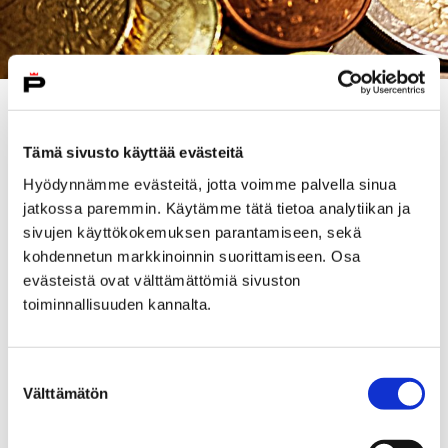
Yksikön nimi vaihtuu vuoden vaihteessa ja jatkossa se
on Satakunnan oikeusaputoimisto – Talous- ja
Tämä sivusto käyttää evästeitä
velkaneuvonta. Neuvontaa saa Porissa osoitteesta
Hyödynnämme evästeitä, jotta voimme palvella sinua
Antinkatu 12 B. Sähköposti on
jatkossa paremmin. Käytämme tätä tietoa analytiikan ja
satakunta.velkaneuvonta@oikeus.fi
ja puhelinnumero
sivujen käyttökokemuksen parantamiseen, sekä
029 5660 407.
kohdennetun markkinoinnin suorittamiseen. Osa
evästeistä ovat välttämättömiä sivuston
– Talous- ja velkaneuvonta palvelee yksityistalouksia ja
toiminnallisuuden kannalta.
yksityisiä elinkeinon- ja ammattiharjoittajia talouteen
ja velkaantumiseen liittyvissä ongelmissa, toteaa
talous- ja velkaneuvoja
Arja Jokinen
. Vuoden 2019
Suostumuksen
alusta lähtien palvelun saaminen ei riipu
Välttämätön
valinta
asuinpaikasta.
Jatkossa talous- ja velkaneuvonnan yhteystiedot