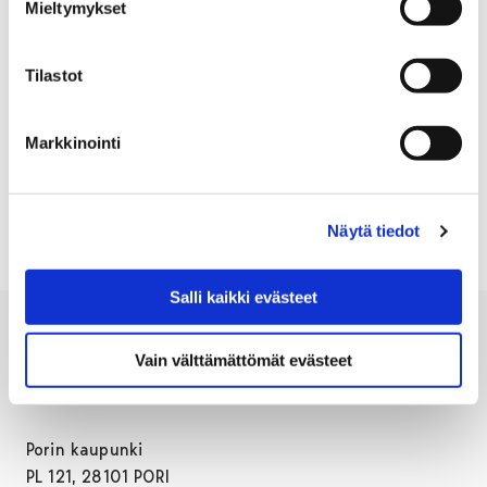
Mieltymykset
löytyvät hakusanalla
Satakunnan oikeusaputoimisto.
Tilastot
Markkinointi
NEUVONTA
TALOUS
Näytä tiedot
Salli kaikki evästeet
Vain välttämättömät evästeet
Porin kaupunki
PL 121, 28101 PORI