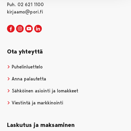
Puh. 02 621 1100
kirjaamo@pori.fi
Porin kaupunki Facebookissa
Avautuu uudessa välilehdessä
Porin kaupunki Instagramissa
Avautuu uudessa välilehdessä
Porin kaupunki Youtubessa
Avautuu uudessa välilehdessä
Porin kaupunki LinkedInissa
Avautuu uudessa välilehdessä
Ota yhteyttä
Puhelinluettelo
Anna palautetta
Sähköinen asiointi ja lomakkeet
Viestintä ja markkinointi
Laskutus ja maksaminen