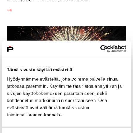
Tämä sivusto käyttää evästeitä
Hyödynnämme evästeitä, jotta voimme palvella sinua
jatkossa paremmin. Käytämme tätä tietoa analytiikan ja
sivujen käyttökokemuksen parantamiseen, sekä
kohdennetun markkinoinnin suorittamiseen. Osa
evästeistä ovat välttämättömiä sivuston
Venetsialaisia juhlistetaan ilotulituksella
toiminnallisuuden kannalta.
Etelärannassa
30 elokuun, 2019