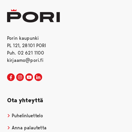
Porin kaupunki
PL 121, 28101 PORI
Puh. 02 621 1100
kirjaamo@pori.fi
Porin kaupunki Facebookissa
Avautuu uudessa välilehdessä
Porin kaupunki Instagramissa
Avautuu uudessa välilehdessä
Porin kaupunki Youtubessa
Avautuu uudessa välilehdessä
Porin kaupunki LinkedInissa
Avautuu uudessa välilehdessä
Ota yhteyttä
Puhelinluettelo
Anna palautetta