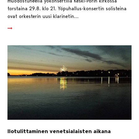
muodostuneella yökonsertilla Keski-Porin kirkossa
torstaina 29.8. klo 21. Yöpuhallus-konsertin solisteina
ovat orkesterin uusi klarinetin…
Ilotulittaminen venetsialaisten aikana