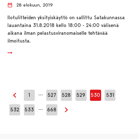
28 elokuun, 2019
Ilotulitteiden yksityiskäyttö on sallittu Satakunnassa
lauantaina 31.8.2018 kello 18:00 - 24:00 välisenä
aikana ilman pelastusviranomaiselle tehtävää
ilmoitusta.
…
1
527
528
529
530
531
Edellinen sivu
…
532
533
668
Seuraava sivu