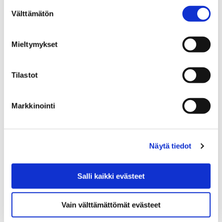
Suostumuksen
Viikonloppuna vietetään kesä- ja mökkikauden
Välttämätön
valinta
päättäjäisiä, venetsialaisia, ympäri maata. Porin
Etelärannassa järjestetään ilotulitus lauantaina 31.
Mieltymykset
elokuuta kello 23.55–24.
Tilastot
Markkinointi
Näytä tiedot
Salli kaikki evästeet
Vain välttämättömät evästeet