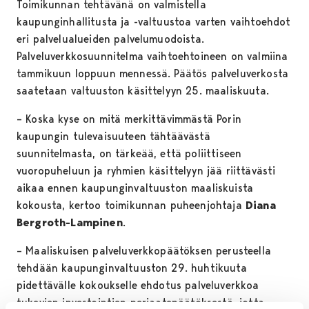
Toimikunnan tehtävänä on valmistella
kaupunginhallitusta ja -valtuustoa varten vaihtoehdot
eri palvelualueiden palvelumuodoista.
Palveluverkkosuunnitelma vaihtoehtoineen on valmiina
tammikuun loppuun mennessä. Päätös palveluverkosta
saatetaan valtuuston käsittelyyn 25. maaliskuuta.
– Koska kyse on mitä merkittävimmästä Porin
kaupungin tulevaisuuteen tähtäävästä
suunnitelmasta, on tärkeää, että poliittiseen
vuoropuheluun ja ryhmien käsittelyyn jää riittävästi
aikaa ennen kaupunginvaltuuston maaliskuista
kokousta, kertoo toimikunnan puheenjohtaja
Diana
Bergroth-Lampinen
.
– Maaliskuisen palveluverkkopäätöksen perusteella
tehdään kaupunginvaltuuston 29. huhtikuuta
pidettävälle kokoukselle ehdotus palveluverkkoa
tukevien investointien periaatepäätöksestä, jotta