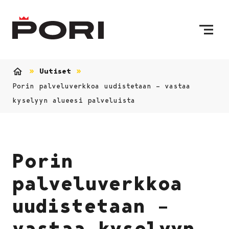
Siirry sisältöön
Etusivulle
Uutiset
Etusivu
Porin palveluverkkoa uudistetaan – vastaa
kyselyyn alueesi palveluista
Porin
palveluverkkoa
uudistetaan –
vastaa kyselyyn