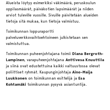
Alueista löytyy esimerkiksi väkimäärä, peruskoulun
oppilasmäärät, päiväkotien lapsimäärät ja niiden
arviot tuleville vuosille. Sivuille päivitetään alueiden
tietoja sitä mukaa, kun tietoja valmistuu.
Toimikunnan loppuraportti
palveluverkkovaihtoehtoineen julkistetaan sen
valmistuttua.
Toimikunnan puheenjohtajana toimii
Diana Bergroth-
Lampinen
, varapuheenjohtajana
Anttivesa Knuuttila
ja siinä ovat edustettuina kaikki valtuustossa olevat
poliittiset ryhmät. Kaupunginjohtaja
Aino-Maija
Luukkonen
on toimikunnan esittelijä ja
Esa
Kohtamäki
toimikunnan pysyvä asiantuntija.