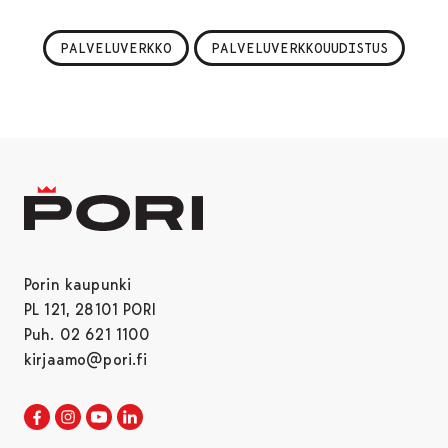
PALVELUVERKKO
PALVELUVERKKOUUDISTUS
Porin kaupunki
PL 121, 28101 PORI
Puh. 02 621 1100
kirjaamo@pori.fi
Porin kaupunki Facebookissa
Avautuu uudessa välilehdessä
Porin kaupunki Instagramissa
Avautuu uudessa välilehdessä
Porin kaupunki Youtubessa
Avautuu uudessa välilehdessä
Porin kaupunki LinkedInissa
Avautuu uudessa välilehdessä