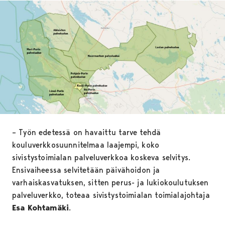
– Työn edetessä on havaittu tarve tehdä
kouluverkkosuunnitelmaa laajempi, koko
sivistystoimialan palveluverkkoa koskeva selvitys.
Ensivaiheessa selvitetään päivähoidon ja
varhaiskasvatuksen, sitten perus- ja lukiokoulutuksen
palveluverkko, toteaa sivistystoimialan toimialajohtaja
Esa Kohtamäki
.