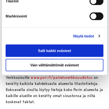
Tilastot
käyttää ja mitä pitäisi kehittää. Saamme tällä
arvokasta pohjatietoa palveluverkkoselvitystä varten,
sanoo Bergroth-Lampinen.
Markkinointi
Kysely tehdään verkkoon, mutta sen voi täyttää myös
paperisena kirjastoissa. Koululaisten ja päiväkotilasten
Näytä tiedot
vanhempia lähestytään heidän omien
tiedotuskanaviensa Wilman ja Muksunetin kautta.
Salli kaikki evästeet
Verkkosivuille on kerätty
dataa alueista
Vain välttämättömät evästeet
Verkkosivuille
www.pori.fi/palveluverkkouudistus
on
kerätty kaikista kahdeksasta alueesta tilastotietoja.
Kokoavalta sivulta löytyy tietoja koko Porin alueesta ja
kaikille alueille on kerätty omat sivustonsa ja niitä
koskevat faktat.