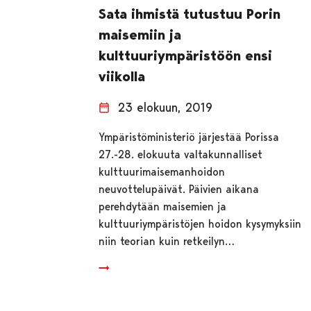
Sata ihmistä tutustuu Porin
maisemiin ja
kulttuuriympäristöön ensi
viikolla
23 elokuun, 2019
Ympäristöministeriö järjestää Porissa
27.-28. elokuuta valtakunnalliset
kulttuurimaisemanhoidon
neuvottelupäivät. Päivien aikana
perehdytään maisemien ja
kulttuuriympäristöjen hoidon kysymyksiin
niin teorian kuin retkeilyn…