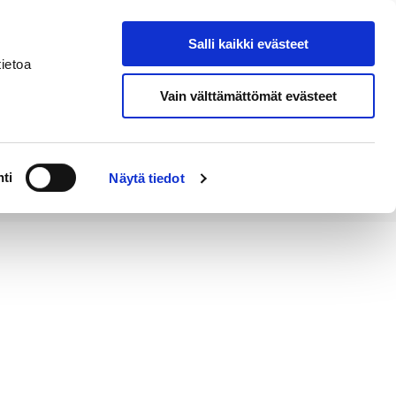
Salli kaikki evästeet
Tapahtumakalenteri
Hae sivustolta
ietoa
Vain välttämättömät evästeet
Työ ja
Kaupunki ja
rittäminen
hallinto
ti
Näytä tiedot