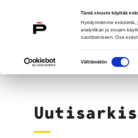
Siirry sisältöön
Tämä sivusto käyttää eväs
Suomeksi
Hyödynnämme evästeitä, jo
Etusivulle
analytiikan ja sivujen kä
suorittamiseen. Osa eväste
Asuminen ja
Kasvatu
ympäristö
koulu
Suostumuksen
Välttämätön
valinta
Uutiset
Etusivu
Uutisarkis