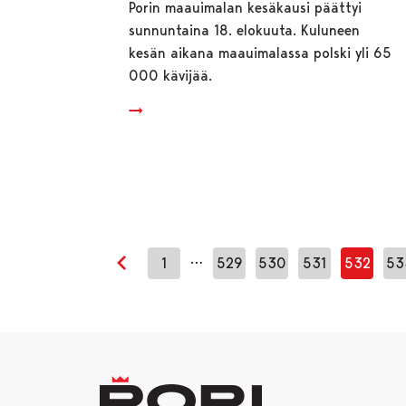
Porin maauimalan kesäkausi päättyi
sunnuntaina 18. elokuuta. Kuluneen
kesän aikana maauimalassa polski yli 65
000 kävijää.
…
1
529
530
531
532
53
Edellinen sivu