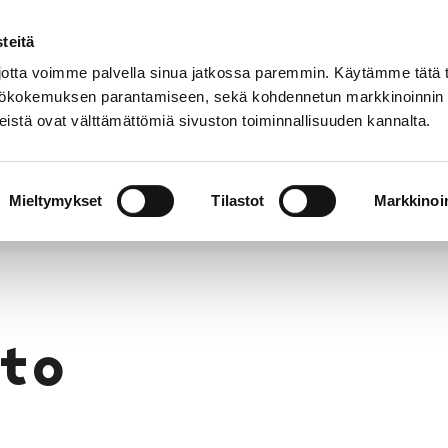
teitä
Puhelinluettelo
Anna palautetta
tta voimme palvella sinua jatkossa paremmin. Käytämme tätä t
yttökokemuksen parantamiseen, sekä kohdennetun markkinoinnin
istä ovat välttämättömiä sivuston toiminnallisuuden kannalta.
s ja
Vapaa-
Hyvinvointi
tus
aika
y
Mieltymykset
Tilastot
Markkinoin
to