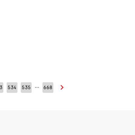
…
3
534
535
668
Seuraava sivu