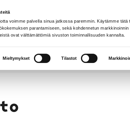
teitä
Puhelinluettelo
Anna palautetta
tta voimme palvella sinua jatkossa paremmin. Käytämme tätä t
yttökokemuksen parantamiseen, sekä kohdennetun markkinoinnin
istä ovat välttämättömiä sivuston toiminnallisuuden kannalta.
s ja
Vapaa-
Hyvinvointi
tus
aika
y
Mieltymykset
Tilastot
Markkinoin
to