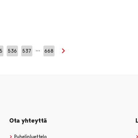
…
5
536
537
668
Seuraava sivu
Ota yhteyttä
Puhelinluettelo