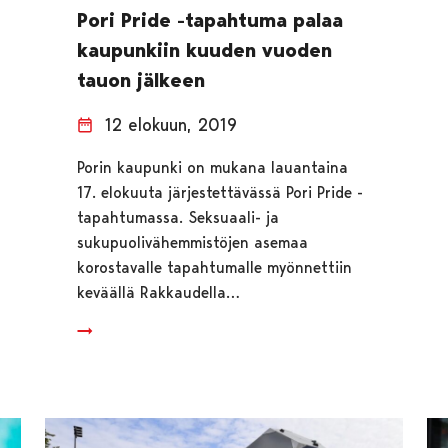
Pori Pride -tapahtuma palaa
kaupunkiin kuuden vuoden
tauon jälkeen
12 elokuun, 2019
Porin kaupunki on mukana lauantaina
17. elokuuta järjestettävässä Pori Pride -
tapahtumassa. Seksuaali- ja
sukupuolivähemmistöjen asemaa
korostavalle tapahtumalle myönnettiin
keväällä Rakkaudella…