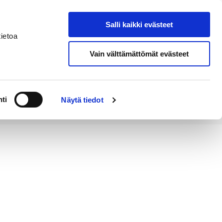
Salli kaikki evästeet
Tapahtumakalenteri
Hae sivustolta
ietoa
Vain välttämättömät evästeet
Työ ja
Kaupunki ja
rittäminen
hallinto
ti
Näytä tiedot