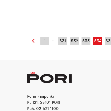
…
1
531
532
533
534
53
Edellinen sivu
Porin kaupunki
PL 121, 28101 PORI
Puh. 02 621 1100