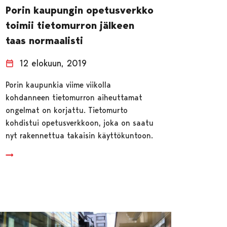
Porin kaupungin opetusverkko
toimii tietomurron jälkeen
taas normaalisti
12 elokuun, 2019
Porin kaupunkia viime viikolla
kohdanneen tietomurron aiheuttamat
ongelmat on korjattu. Tietomurto
kohdistui opetusverkkoon, joka on saatu
nyt rakennettua takaisin käyttökuntoon.