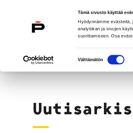
Siirry sisältöön
Tämä sivusto käyttää eväs
Suomeksi
Hyödynnämme evästeitä, jo
Etusivulle
analytiikan ja sivujen kä
suorittamiseen. Osa eväste
Asuminen ja
Kasvatu
ympäristö
koulu
Suostumuksen
Välttämätön
valinta
Uutiset
Etusivu
Uutisarkis