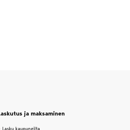
Laskutus ja maksaminen
Lasku kaupungilta