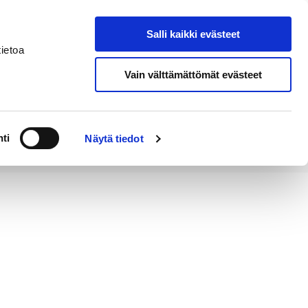
Salli kaikki evästeet
Tapahtumakalenteri
Hae sivustolta
ietoa
Vain välttämättömät evästeet
Työ ja
Kaupunki ja
rittäminen
hallinto
ti
Näytä tiedot