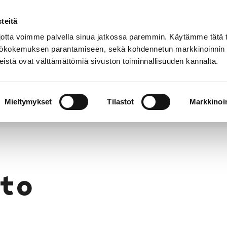
teitä
Puhelinluettelo
Anna palautetta
tta voimme palvella sinua jatkossa paremmin. Käytämme tätä t
yttökokemuksen parantamiseen, sekä kohdennetun markkinoinnin
istä ovat välttämättömiä sivuston toiminnallisuuden kannalta.
s ja
Vapaa-
Hyvinvointi
tus
aika
y
Mieltymykset
Tilastot
Markkinoin
to