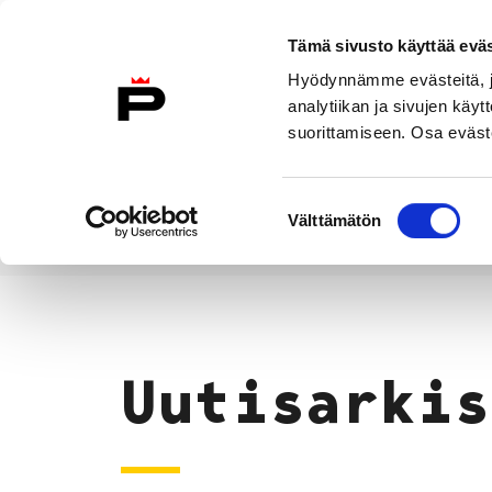
Siirry sisältöön
Tämä sivusto käyttää eväs
Suomeksi
Hyödynnämme evästeitä, jo
Etusivulle
analytiikan ja sivujen kä
suorittamiseen. Osa eväste
Asuminen ja
Kasvatu
ympäristö
koulu
Suostumuksen
Välttämätön
valinta
Uutiset
Etusivu
Uutisarkis