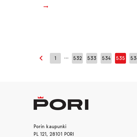
…
1
532
533
534
535
53
Edellinen sivu
Porin kaupunki
PL 121, 28101 PORI