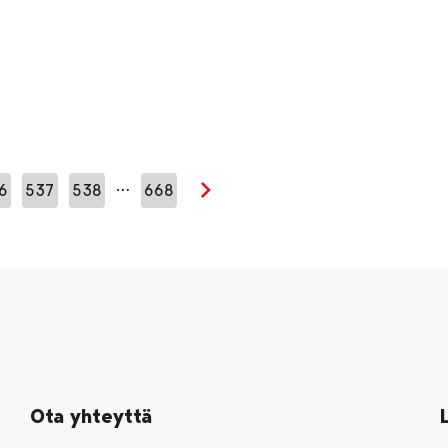
…
6
537
538
668
Seuraava sivu
Ota yhteyttä