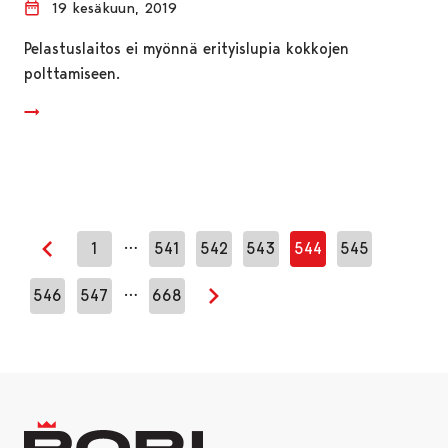
19 kesäkuun, 2019
Pelastuslaitos ei myönnä erityislupia kokkojen
polttamiseen.
…
1
541
542
543
544
545
Edellinen sivu
…
546
547
668
Seuraava sivu