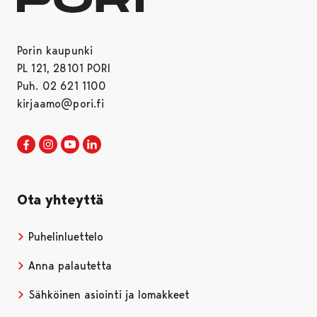
Porin kaupunki
PL 121, 28101 PORI
Puh. 02 621 1100
kirjaamo@pori.fi
Porin kaupunki Facebookissa
Avautuu uudessa välilehdessä
Porin kaupunki Instagramissa
Avautuu uudessa välilehdessä
Porin kaupunki Youtubessa
Avautuu uudessa välilehdessä
Porin kaupunki LinkedInissa
Avautuu uudessa välilehdessä
Ota yhteyttä
Puhelinluettelo
Anna palautetta
Sähköinen asiointi ja lomakkeet