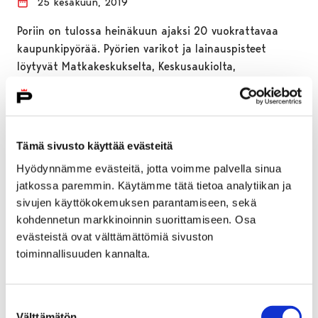
25 kesäkuun, 2019
Poriin on tulossa heinäkuun ajaksi 20 vuokrattavaa
kaupunkipyörää. Pyörien varikot ja lainauspisteet
löytyvät Matkakeskukselta, Keskusaukiolta,
Eetunaukiolta, Pohjoisrannasta ja Kirjurinluodosta.
Tämä sivusto käyttää evästeitä
Hyödynnämme evästeitä, jotta voimme palvella sinua
jatkossa paremmin. Käytämme tätä tietoa analytiikan ja
sivujen käyttökokemuksen parantamiseen, sekä
kohdennetun markkinoinnin suorittamiseen. Osa
evästeistä ovat välttämättömiä sivuston
toiminnallisuuden kannalta.
Suostumuksen
Välttämätön