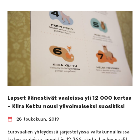
Lapset äänestivät vaaleissa yli 12 000 kertaa
– Kiira Kettu nousi ylivoimaiseksi suosikiksi
28 toukokuun, 2019
Eurovaalien yhteydessä järjestetyissä valtakunnallisissa
lasten vaaleissa annettiin 12 266 ääntä. Lasten vaalit