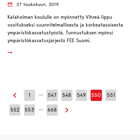
27 toukokuun, 2019
Kalaholman koululle on myönnetty Vihreä lippu
osoitukseksi suunnitelmallisesta ja korkeatasoisesta
ympäristökasvatustyöstä. Tunnustuksen myönsi
ympäristökasvatusjärjestö FEE Suomi.
…
1
547
548
549
550
551
Edellinen sivu
…
552
553
668
Seuraava sivu