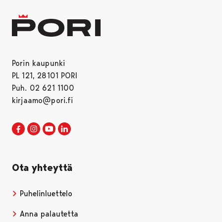
Porin kaupunki
PL 121, 28101 PORI
Puh. 02 621 1100
kirjaamo@pori.fi
Porin kaupunki Facebookissa
Avautuu uudessa välilehdessä
Porin kaupunki Instagramissa
Avautuu uudessa välilehdessä
Porin kaupunki Youtubessa
Avautuu uudessa välilehdessä
Porin kaupunki LinkedInissa
Avautuu uudessa välilehdessä
Ota yhteyttä
Puhelinluettelo
Anna palautetta