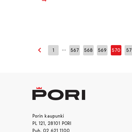
…
1
567
568
569
570
57
Edellinen sivu
Porin kaupunki
PL 121, 28101 PORI
Puh. 02 621 1100