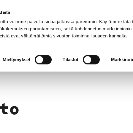
teitä
Puhelinluettelo
Anna palautetta
tta voimme palvella sinua jatkossa paremmin. Käytämme tätä t
yttökokemuksen parantamiseen, sekä kohdennetun markkinoinnin
istä ovat välttämättömiä sivuston toiminnallisuuden kannalta.
s ja
Vapaa-
Hyvinvointi
tus
aika
y
Mieltymykset
Tilastot
Markkinoin
to