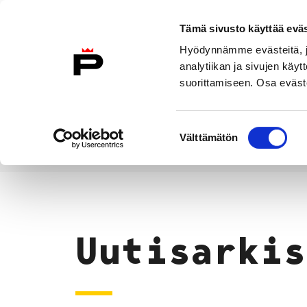
Siirry sisältöön
Tämä sivusto käyttää eväs
Suomeksi
Hyödynnämme evästeitä, jo
Etusivulle
analytiikan ja sivujen kä
suorittamiseen. Osa eväste
Asuminen ja
Kasvatu
ympäristö
koulu
Suostumuksen
Välttämätön
valinta
Uutiset
Etusivu
Uutisarkis