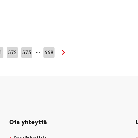
…
1
572
573
668
Seuraava sivu
Ota yhteyttä