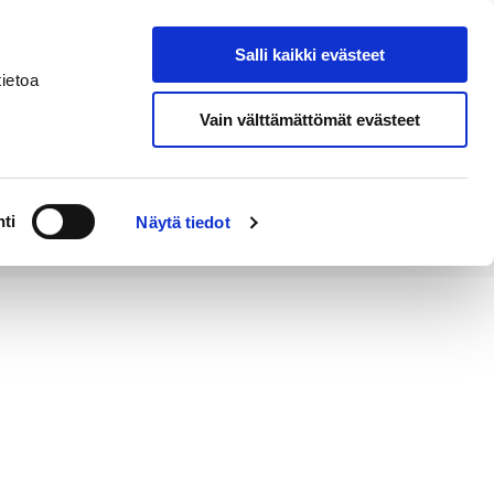
Salli kaikki evästeet
Tapahtumakalenteri
Hae sivustolta
ietoa
Vain välttämättömät evästeet
Työ ja
Kaupunki ja
rittäminen
hallinto
ti
Näytä tiedot