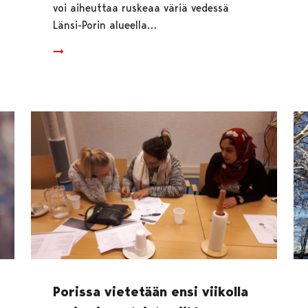
voi aiheuttaa ruskeaa väriä vedessä
Länsi-Porin alueella…
Porissa vietetään ensi viikolla