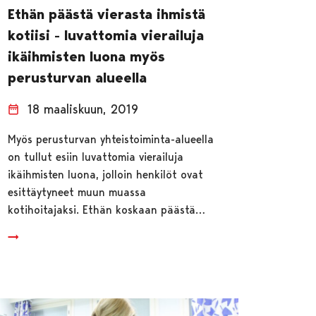
Ethän päästä vierasta ihmistä
kotiisi - luvattomia vierailuja
ikäihmisten luona myös
perusturvan alueella
18 maaliskuun, 2019
Myös perusturvan yhteistoiminta-alueella
on tullut esiin luvattomia vierailuja
ikäihmisten luona, jolloin henkilöt ovat
esittäytyneet muun muassa
kotihoitajaksi. Ethän koskaan päästä…