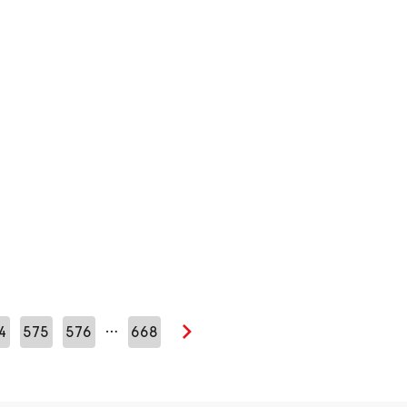
…
4
575
576
668
Seuraava sivu