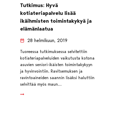
Tutkimus: Hyvä
kotiateriapalvelu lisää
ikäihmisten toimintakykyä ja
elämänlaatua
28 helmikuun, 2019
Tuoreessa tutkimuksessa selvitettiin
kotiateriapalveluiden vaikutusta kotona
asuvien seniori-ikäisten toimintakykyyn
ja hyvinvointiin. Ravitsemuksen ja
ravintoaineiden saannin lisäksi haluttiin
selvittää myös maun…