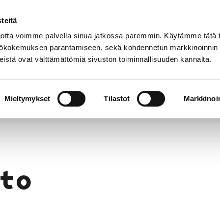
teitä
Puhelinluettelo
Anna palautetta
tta voimme palvella sinua jatkossa paremmin. Käytämme tätä t
yttökokemuksen parantamiseen, sekä kohdennetun markkinoinnin
istä ovat välttämättömiä sivuston toiminnallisuuden kannalta.
s ja
Vapaa-
Hyvinvointi
tus
aika
y
Mieltymykset
Tilastot
Markkinoin
to