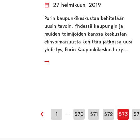
27 helmikuun, 2019
Porin kaupunkikeskustaa kehitetään
uusin tavoin. Yhdessä kaupungin ja
muiden toimijoiden kanssa keskustan
elinvoimaisuutta kehittää jatkossa uusi
yhdistys, Porin Kaupunkikeskusta ry.…
…
1
570
571
572
573
57
Edellinen sivu