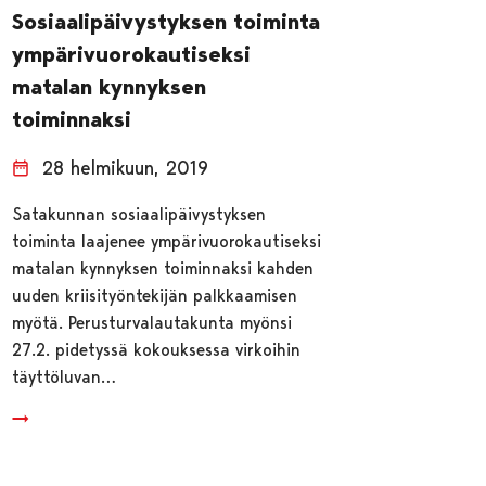
Sosiaalipäivystyksen toiminta
ympärivuorokautiseksi
matalan kynnyksen
toiminnaksi
28 helmikuun, 2019
Satakunnan sosiaalipäivystyksen
toiminta laajenee ympärivuorokautiseksi
matalan kynnyksen toiminnaksi kahden
uuden kriisityöntekijän palkkaamisen
myötä. Perusturvalautakunta myönsi
27.2. pidetyssä kokouksessa virkoihin
täyttöluvan…