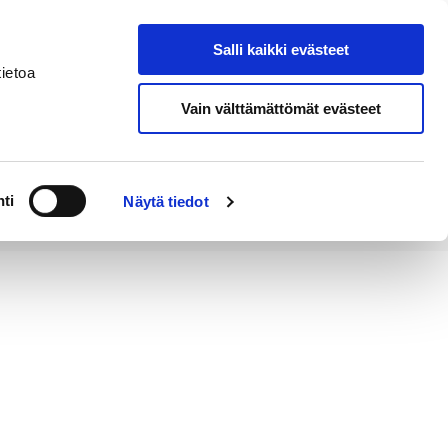
Salli kaikki evästeet
Tapahtumakalenteri
Hae sivustolta
ietoa
Vain välttämättömät evästeet
Työ ja
Kaupunki ja
rittäminen
hallinto
ti
Näytä tiedot