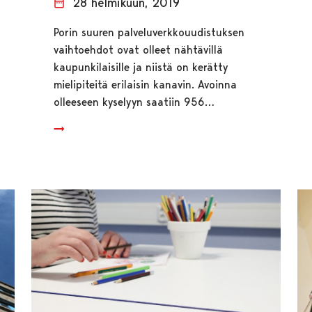
28 helmikuun, 2019
Porin suuren palveluverkkouudistuksen
vaihtoehdot ovat olleet nähtävillä
kaupunkilaisille ja niistä on kerätty
mielipiteitä erilaisin kanavin. Avoinna
olleeseen kyselyyn saatiin 956…