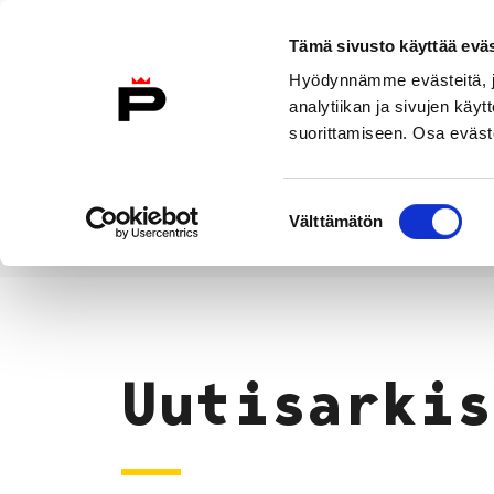
Siirry sisältöön
Tämä sivusto käyttää eväs
Suomeksi
Hyödynnämme evästeitä, jo
Etusivulle
analytiikan ja sivujen kä
suorittamiseen. Osa eväste
Asuminen ja
Kasvatu
ympäristö
koulu
Suostumuksen
Välttämätön
valinta
Uutiset
Etusivu
Uutisarkis