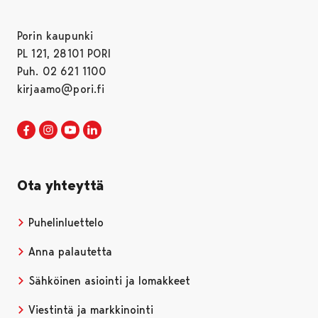
Porin kaupunki
PL 121, 28101 PORI
Puh. 02 621 1100
kirjaamo@pori.fi
Porin kaupunki Facebookissa
Avautuu uudessa välilehdessä
Porin kaupunki Instagramissa
Avautuu uudessa välilehdessä
Porin kaupunki Youtubessa
Avautuu uudessa välilehdessä
Porin kaupunki LinkedInissa
Avautuu uudessa välilehdessä
Ota yhteyttä
Puhelinluettelo
Anna palautetta
Sähköinen asiointi ja lomakkeet
Viestintä ja markkinointi