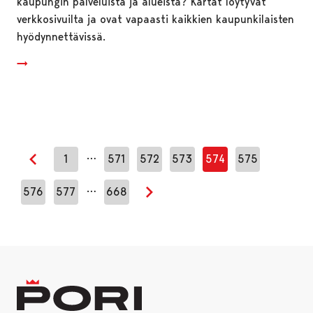
kaupungin palveluista ja alueista? Kartat löytyvät
verkkosivuilta ja ovat vapaasti kaikkien kaupunkilaisten
hyödynnettävissä.
…
1
571
572
573
574
575
Edellinen sivu
…
576
577
668
Seuraava sivu