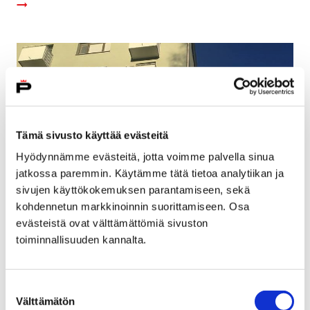
Tämä sivusto käyttää evästeitä
Hyödynnämme evästeitä, jotta voimme palvella sinua
jatkossa paremmin. Käytämme tätä tietoa analytiikan ja
sivujen käyttökokemuksen parantamiseen, sekä
kohdennetun markkinoinnin suorittamiseen. Osa
evästeistä ovat välttämättömiä sivuston
Kaupunki myy käytöstä poistuneita
toiminnallisuuden kannalta.
kiinteistöjään
22 helmikuun, 2019
Suostumuksen
Välttämätön
valinta
Porin kaupunki huutokauppaa Leppäkorven entistä