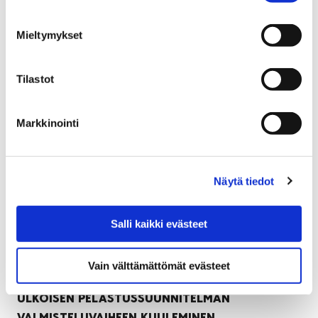
päiväkotia. Lisäksi Kuurintien ja Kiertokadun
kerrostalokaksiot ovat jatkuvassa myynnissä.
Mieltymykset
Tilastot
Markkinointi
Näytä tiedot
Salli kaikki evästeet
Vain välttämättömät evästeet
ULKOISEN PELASTUSSUUNNITELMAN
VALMISTELUVAIHEEN KUULEMINEN