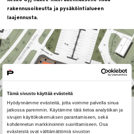
rakennusoikeutta ja pysäköintialueen
laajennusta.
Tämä sivusto käyttää evästeitä
Hyödynnämme evästeitä, jotta voimme palvella sinua
Pihlavan asemakaavaluonnos 609 1727 on nähttävillä
jatkossa paremmin. Käytämme tätä tietoa analytiikan ja
samanaikaisesti viereilletulon kanssa 7.6.2019 asti.
sivujen käyttökokemuksen parantamiseen, sekä
kohdennetun markkinoinnin suorittamiseen. Osa
Tutustu kaavan
asiakirjoihin
.
evästeistä ovat välttämättömiä sivuston