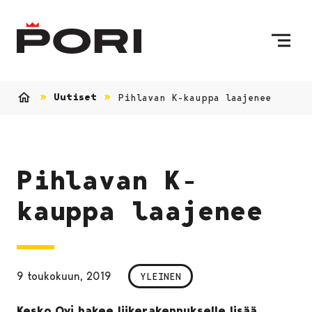
Siirry sisältöön
Etusivulle
Uutiset
Pihlavan K-kauppa laajenee
Etusivu
Pihlavan K-
kauppa laajenee
9 toukokuun, 2019
YLEINEN
Kesko Oyj hakee liikerakennukselle lisää