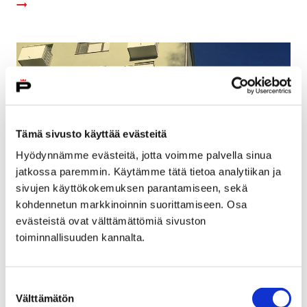
Tämä sivusto käyttää evästeitä
Hyödynnämme evästeitä, jotta voimme palvella sinua
jatkossa paremmin. Käytämme tätä tietoa analytiikan ja
sivujen käyttökokemuksen parantamiseen, sekä
kohdennetun markkinoinnin suorittamiseen. Osa
evästeistä ovat välttämättömiä sivuston
Kaupunki myy käytöstä poistuneita
toiminnallisuuden kannalta.
kiinteistöjään
22 helmikuun, 2019
Suostumuksen
Välttämätön
valinta
Porin kaupunki huutokauppaa Leppäkorven entistä