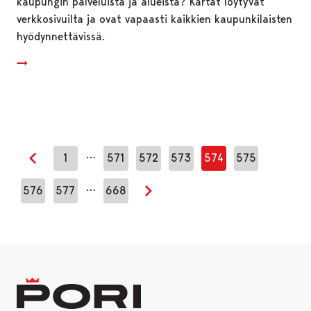
kaupungin palveluista ja alueista? Kartat löytyvät
verkkosivuilta ja ovat vapaasti kaikkien kaupunkilaisten
hyödynnettävissä.
…
1
571
572
573
574
575
Edellinen sivu
…
576
577
668
Seuraava sivu