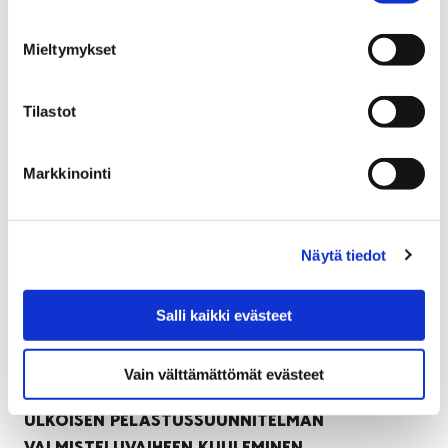
päiväkotia. Lisäksi Kuurintien ja Kiertokadun
kerrostalokaksiot ovat jatkuvassa myynnissä.
Mieltymykset
Tilastot
Markkinointi
Näytä tiedot
Salli kaikki evästeet
Vain välttämättömät evästeet
ULKOISEN PELASTUSSUUNNITELMAN
VALMISTELUVAIHEEN KUULEMINEN