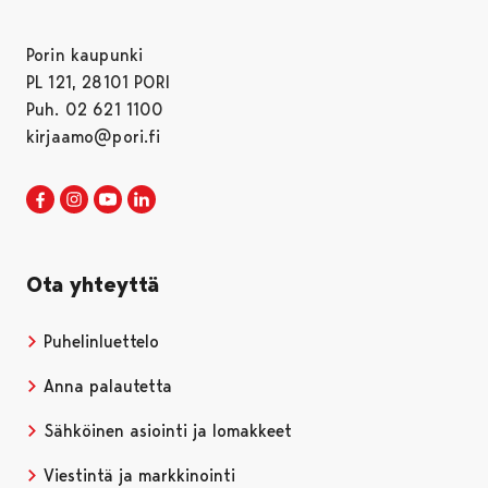
Porin kaupunki
PL 121, 28101 PORI
Puh. 02 621 1100
kirjaamo@pori.fi
Porin kaupunki Facebookissa
Avautuu uudessa välilehdessä
Porin kaupunki Instagramissa
Avautuu uudessa välilehdessä
Porin kaupunki Youtubessa
Avautuu uudessa välilehdessä
Porin kaupunki LinkedInissa
Avautuu uudessa välilehdessä
Ota yhteyttä
Puhelinluettelo
Anna palautetta
Sähköinen asiointi ja lomakkeet
Viestintä ja markkinointi