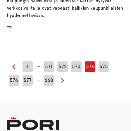
kaupungin palveluista ja alueista? Kartat löytyvät
verkkosivuilta ja ovat vapaasti kaikkien kaupunkilaisten
hyödynnettävissä.
…
1
571
572
573
574
575
Edellinen sivu
…
576
577
668
Seuraava sivu