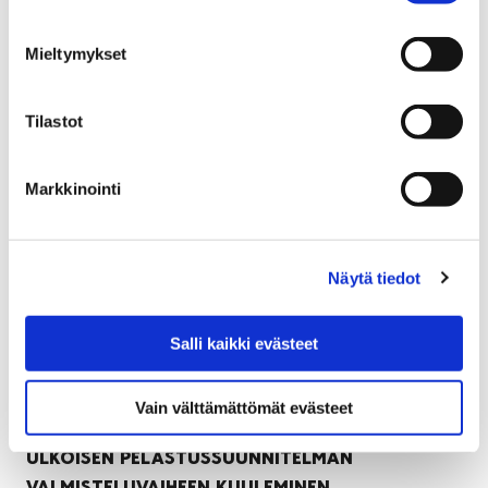
päiväkotia. Lisäksi Kuurintien ja Kiertokadun
kerrostalokaksiot ovat jatkuvassa myynnissä.
Mieltymykset
Tilastot
Markkinointi
Näytä tiedot
Salli kaikki evästeet
Vain välttämättömät evästeet
ULKOISEN PELASTUSSUUNNITELMAN
VALMISTELUVAIHEEN KUULEMINEN