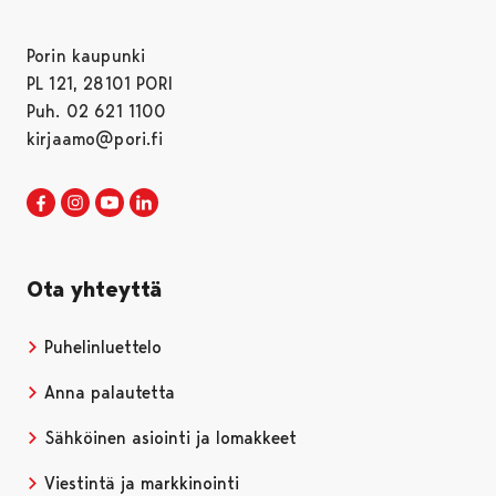
Porin kaupunki
PL 121, 28101 PORI
Puh. 02 621 1100
kirjaamo@pori.fi
Porin kaupunki Facebookissa
Avautuu uudessa välilehdessä
Porin kaupunki Instagramissa
Avautuu uudessa välilehdessä
Porin kaupunki Youtubessa
Avautuu uudessa välilehdessä
Porin kaupunki LinkedInissa
Avautuu uudessa välilehdessä
Ota yhteyttä
Puhelinluettelo
Anna palautetta
Sähköinen asiointi ja lomakkeet
Viestintä ja markkinointi