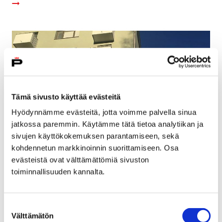
Tämä sivusto käyttää evästeitä
Hyödynnämme evästeitä, jotta voimme palvella sinua
jatkossa paremmin. Käytämme tätä tietoa analytiikan ja
sivujen käyttökokemuksen parantamiseen, sekä
kohdennetun markkinoinnin suorittamiseen. Osa
evästeistä ovat välttämättömiä sivuston
Kaupunki myy käytöstä poistuneita
toiminnallisuuden kannalta.
kiinteistöjään
22 helmikuun, 2019
Suostumuksen
Välttämätön
valinta
Porin kaupunki huutokauppaa Leppäkorven entistä