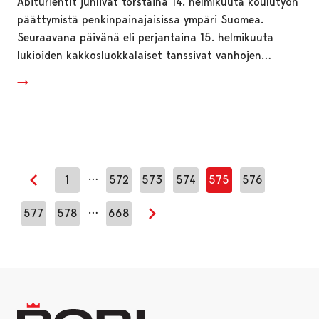
Abiturientit juhlivat torstaina 14. helmikuuta koulutyön
päättymistä penkinpainajaisissa ympäri Suomea.
Seuraavana päivänä eli perjantaina 15. helmikuuta
lukioiden kakkosluokkalaiset tanssivat vanhojen…
…
1
572
573
574
575
576
Edellinen sivu
…
577
578
668
Seuraava sivu