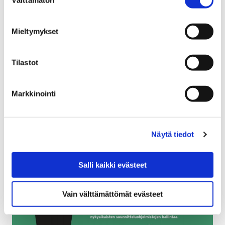
valinta
14 helmikuun, 2019
Porin lastenkulttuurikeskuksen suositut Vauvojen
Mieltymykset
värikylpy -työpajat Porin taidemuseossa ovat
käynnistyneet valotaiteen teemalla. Viikoittaisen
Tilastot
harrastuksen on aloittanut jo monen monta
satakuntalaisperhettä.…
Markkinointi
Näytä tiedot
Salli kaikki evästeet
Vain välttämättömät evästeet