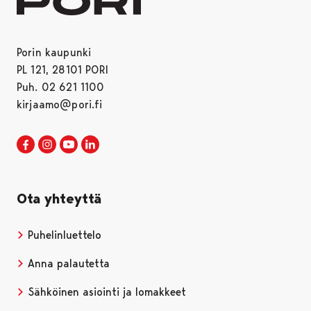
Porin kaupunki
PL 121, 28101 PORI
Puh. 02 621 1100
kirjaamo@pori.fi
Porin kaupunki Facebookissa
Avautuu uudessa välilehdessä
Porin kaupunki Instagramissa
Avautuu uudessa välilehdessä
Porin kaupunki Youtubessa
Avautuu uudessa välilehdessä
Porin kaupunki LinkedInissa
Avautuu uudessa välilehdessä
Ota yhteyttä
Puhelinluettelo
Anna palautetta
Sähköinen asiointi ja lomakkeet