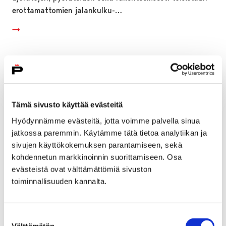
erottamattomien jalankulku-…
Tämä sivusto käyttää evästeitä
Hyödynnämme evästeitä, jotta voimme palvella sinua
jatkossa paremmin. Käytämme tätä tietoa analytiikan ja
sivujen käyttökokemuksen parantamiseen, sekä
kohdennetun markkinoinnin suorittamiseen. Osa
evästeistä ovat välttämättömiä sivuston
toiminnallisuuden kannalta.
Vauvojen värikylpy -kevätkausi valoisasti
käyntiin - vielä ehtii mukaan!
Suostumuksen
Välttämätön