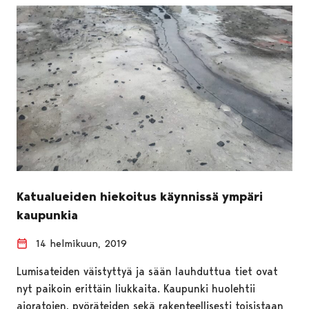
Katualueiden hiekoitus käynnissä ympäri
kaupunkia
14 helmikuun, 2019
Lumisateiden väistyttyä ja sään lauhduttua tiet ovat
nyt paikoin erittäin liukkaita. Kaupunki huolehtii
ajoratojen, pyöräteiden sekä rakenteellisesti toisistaan