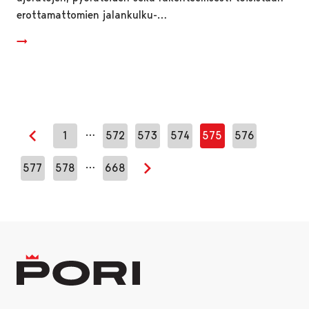
erottamattomien jalankulku-…
…
1
572
573
574
575
576
Edellinen sivu
…
577
578
668
Seuraava sivu