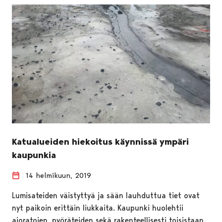
Katualueiden hiekoitus käynnissä ympäri
kaupunkia
14 helmikuun, 2019
Lumisateiden väistyttyä ja sään lauhduttua tiet ovat
nyt paikoin erittäin liukkaita. Kaupunki huolehtii
ajoratojen, pyöräteiden sekä rakenteellisesti toisistaan