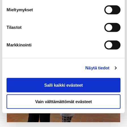
15 helmikuun, 2019
Mieltymykset
Pori Sinfoniettan puhallintrio esiintyy lauantaina
Tilastot
Puuvillassa kahdesti.
Markkinointi
Näytä tiedot
Salli kaikki evästeet
Vain välttämättömät evästeet