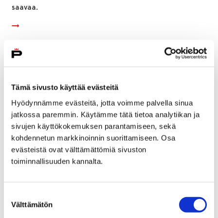
saavaa.
Tämä sivusto käyttää evästeitä
Hyödynnämme evästeitä, jotta voimme palvella sinua
jatkossa paremmin. Käytämme tätä tietoa analytiikan ja
sivujen käyttökokemuksen parantamiseen, sekä
kohdennetun markkinoinnin suorittamiseen. Osa
evästeistä ovat välttämättömiä sivuston
toiminnallisuuden kannalta.
Pori Sinfonietta mukana lauantaisessa
Suostumuksen
Helpompi elämä -innovaatiotapahtumassa
Välttämätön
valinta
Puuvillassa