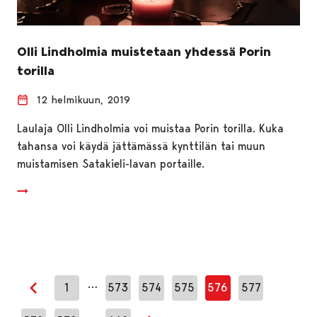
Olli Lindholmia muistetaan yhdessä Porin
torilla
12 helmikuun, 2019
Laulaja Olli Lindholmia voi muistaa Porin torilla. Kuka
tahansa voi käydä jättämässä kynttilän tai muun
muistamisen Satakieli-lavan portaille.
…
1
573
574
575
576
577
Edellinen sivu