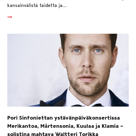
kansainvälistä taidetta ja…
Pori Sinfoniettan ystävänpäiväkonsertissa
Merikantoa, Mårtensonia, Kuulaa ja Klamia –
solistina mahtava Waltteri Torikka