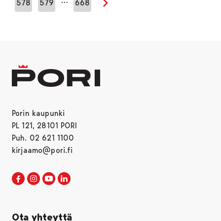
…
578
579
668
Seuraava sivu
Porin kaupunki
PL 121, 28101 PORI
Puh. 02 621 1100
kirjaamo@pori.fi
Porin kaupunki Facebookissa
Avautuu uudessa välilehdessä
Porin kaupunki Instagramissa
Avautuu uudessa välilehdessä
Porin kaupunki Youtubessa
Avautuu uudessa välilehdessä
Porin kaupunki LinkedInissa
Avautuu uudessa välilehdessä
Ota yhteyttä