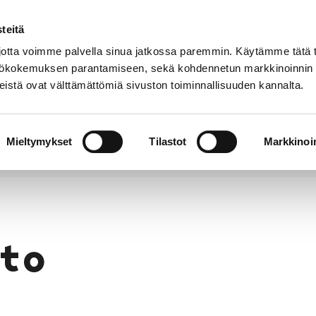
teitä
Puhelinluettelo
Anna palautetta
tta voimme palvella sinua jatkossa paremmin. Käytämme tätä t
yttökokemuksen parantamiseen, sekä kohdennetun markkinoinnin
istä ovat välttämättömiä sivuston toiminnallisuuden kannalta.
s ja
Vapaa-
Hyvinvointi
tus
aika
y
Mieltymykset
Tilastot
Markkinoin
to