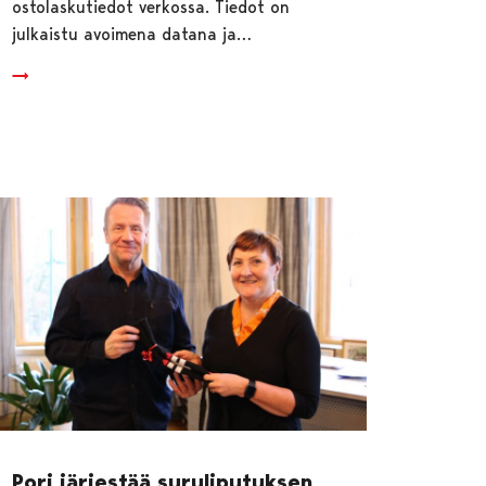
ostolaskutiedot verkossa. Tiedot on
julkaistu avoimena datana ja…
Pori järjestää suruliputuksen