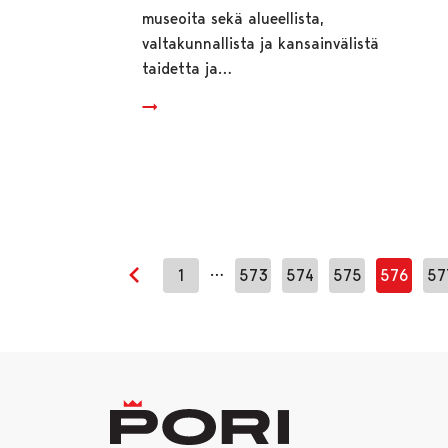
museoita sekä alueellista,
valtakunnallista ja kansainvälistä
taidetta ja…
…
1
573
574
575
576
57
Edellinen sivu