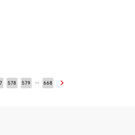
…
7
578
579
668
Seuraava sivu