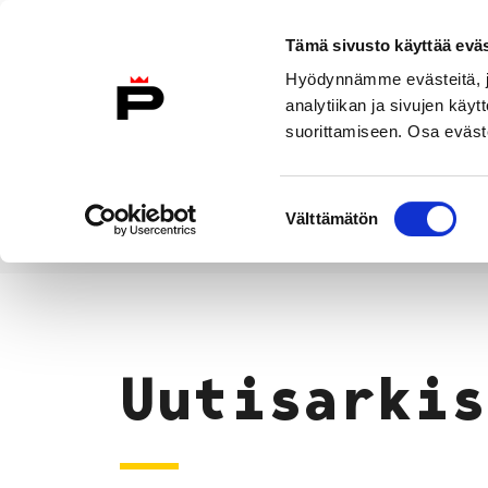
Siirry sisältöön
Tämä sivusto käyttää eväs
Suomeksi
Hyödynnämme evästeitä, jo
Etusivulle
analytiikan ja sivujen kä
suorittamiseen. Osa eväste
Asuminen ja
Kasvatu
ympäristö
koulu
Suostumuksen
Välttämätön
valinta
Uutiset
Etusivu
Uutisarkis