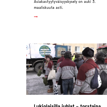
Asiakastyytyväisyyskysely on auki 3.
maaliskuuta asti.
Lukiolaisilla juhlat – torstaina