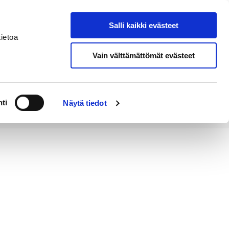
Salli kaikki evästeet
Tapahtumakalenteri
Hae sivustolta
ietoa
Vain välttämättömät evästeet
Työ ja
Kaupunki ja
rittäminen
hallinto
ti
Näytä tiedot