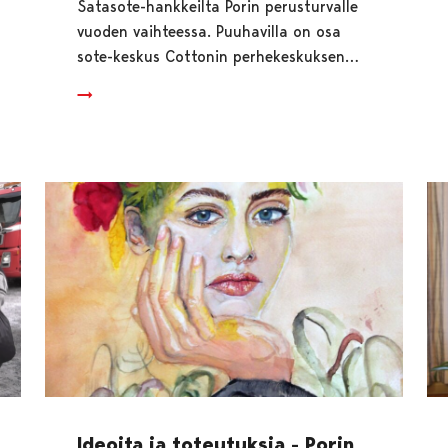
Satasote-hankkeilta Porin perusturvalle
vuoden vaihteessa. Puuhavilla on osa
sote-keskus Cottonin perhekeskuksen…
Ideoita ja toteutuksia - Porin