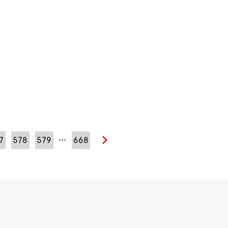
…
7
578
579
668
Seuraava sivu