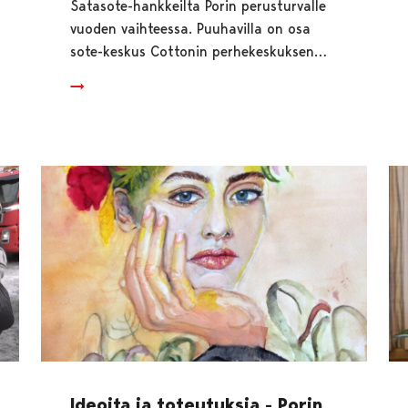
Satasote-hankkeilta Porin perusturvalle
vuoden vaihteessa. Puuhavilla on osa
sote-keskus Cottonin perhekeskuksen…
Ideoita ja toteutuksia - Porin