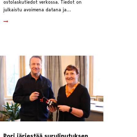
ostolaskutiedot verkossa. Tiedot on
julkaistu avoimena datana ja…
Pori järjestää suruliputuksen