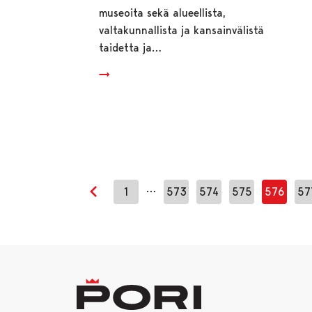
museoita sekä alueellista,
valtakunnallista ja kansainvälistä
taidetta ja…
…
1
573
574
575
576
57
Edellinen sivu