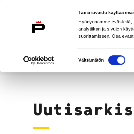
Siirry sisältöön
Tämä sivusto käyttää eväs
Suomeksi
Hyödynnämme evästeitä, jo
Etusivulle
analytiikan ja sivujen kä
suorittamiseen. Osa eväste
Asuminen ja
Kasvatu
ympäristö
koulu
Suostumuksen
Välttämätön
valinta
Uutiset
Etusivu
Uutisarkis