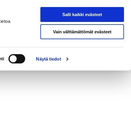
Salli kaikki evästeet
Tapahtumakalenteri
Hae sivustolta
ietoa
Vain välttämättömät evästeet
Työ ja
Kaupunki ja
rittäminen
hallinto
ti
Näytä tiedot