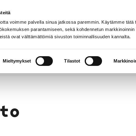
teitä
Puhelinluettelo
Anna palautetta
tta voimme palvella sinua jatkossa paremmin. Käytämme tätä t
yttökokemuksen parantamiseen, sekä kohdennetun markkinoinnin
istä ovat välttämättömiä sivuston toiminnallisuuden kannalta.
s ja
Vapaa-
Hyvinvointi
tus
aika
y
Mieltymykset
Tilastot
Markkinoin
to