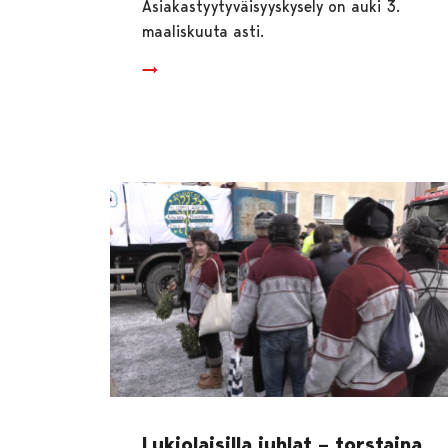
Asiakastyytyväisyyskysely on auki 3.
maaliskuuta asti.
Lukiolaisilla juhlat – torstaina