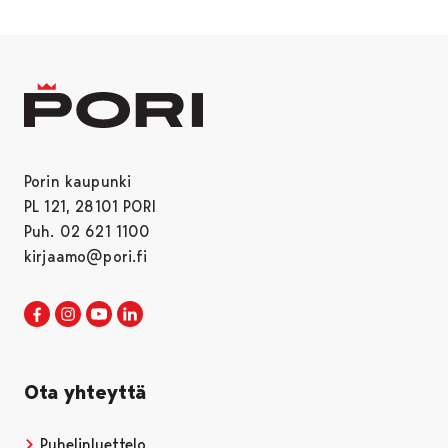
Porin kaupunki
PL 121, 28101 PORI
Puh. 02 621 1100
kirjaamo@pori.fi
Porin kaupunki Facebookissa
Avautuu uudessa välilehdessä
Porin kaupunki Instagramissa
Avautuu uudessa välilehdessä
Porin kaupunki Youtubessa
Avautuu uudessa välilehdessä
Porin kaupunki LinkedInissa
Avautuu uudessa välilehdessä
Ota yhteyttä
Puhelinluettelo