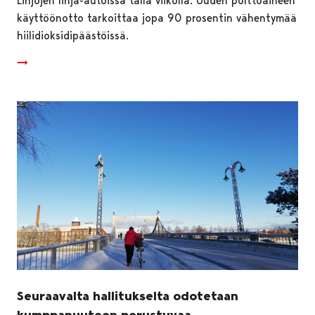
Linjojen linja-autoissa tällä viikolla. Uuden polttoaineen
käyttöönotto tarkoittaa jopa 90 prosentin vähentymää
hiilidioksidipäästöissä.
Seuraavalta hallitukselta odotetaan
kumppanuuteen perustuvaa