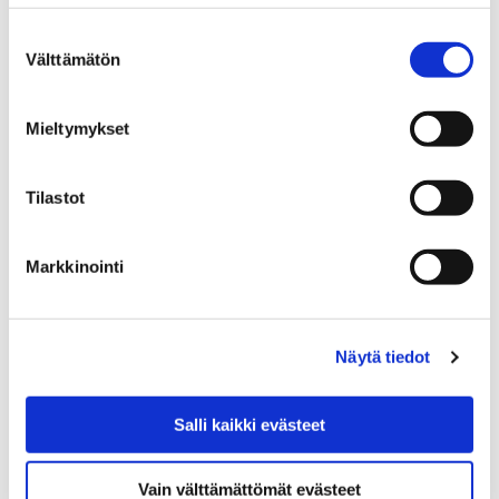
Suostumuksen
TÄNÄÄN 11.2. VIETETÄÄN VALTAKUNNALLISTA
Välttämätön
valinta
112-PÄIVÄÄ
11 helmikuun, 2019
Mieltymykset
112-päivänä klo 11.20 testataan virallista
Tilastot
vaaratiedotteiden välitysjärjestelmää.
Markkinointi
Näytä tiedot
Salli kaikki evästeet
Vain välttämättömät evästeet