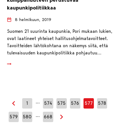
kaupunkipolitiikkaa
8 helmikuun, 2019
Suomen 21 suurinta kaupunkia, Pori mukaan lukien,
ovat laatineet yhteiset hallitusohjelmatavoitteet.
Tavoitteiden lähtökohtana on näkemys siitä, että
tulevaisuuden kaupunkipolitiikka pohjautuu…
…
1
574
575
576
577
578
Edellinen sivu
…
579
580
668
Seuraava sivu