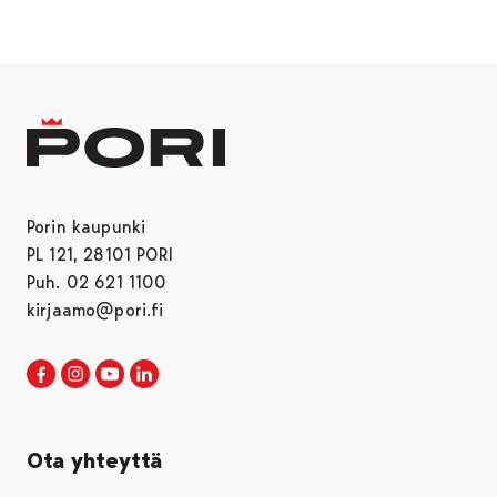
Porin kaupunki
PL 121, 28101 PORI
Puh. 02 621 1100
kirjaamo@pori.fi
Porin kaupunki Facebookissa
Avautuu uudessa välilehdessä
Porin kaupunki Instagramissa
Avautuu uudessa välilehdessä
Porin kaupunki Youtubessa
Avautuu uudessa välilehdessä
Porin kaupunki LinkedInissa
Avautuu uudessa välilehdessä
Ota yhteyttä