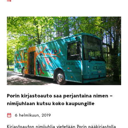
Porin kirjastoauto saa perjantaina nimen –
nimijuhlaan kutsu koko kaupungille
6 helmikuun, 2019
Kirjastoauton nimijuhlia vietetään Porin pääkirjastolla