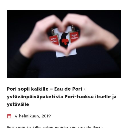
Pori sopii kaikille – Eau de Pori -
ystävänpäiväpaketista Pori-tuoksu itselle ja
ystävälle
4 helmikuun, 2019
Pori sopii kaikille, joten muista siis Eau de Pori -