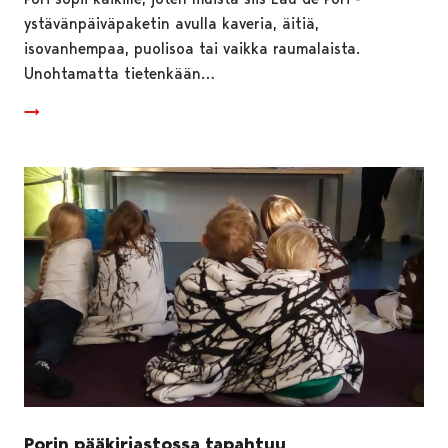
ystävänpäiväpaketin avulla kaveria, äitiä,
isovanhempaa, puolisoa tai vaikka raumalaista.
Unohtamatta tietenkään…
Porin pääkirjastossa tapahtuu