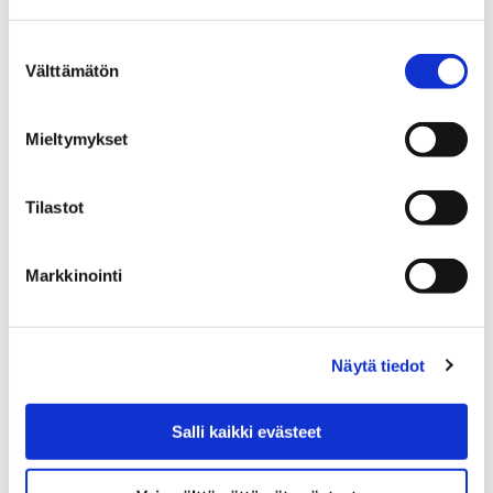
kaavamuutoksia
Suostumuksen
6 helmikuun, 2019
Välttämätön
valinta
Asemakaavojen osallistumis- ja arviointisuunnitelmat
sekä kaavaluonnokset ovat samanaikaisesti nähtävillä
Mieltymykset
7.-20. helmikuuta.
Tilastot
Markkinointi
Näytä tiedot
Salli kaikki evästeet