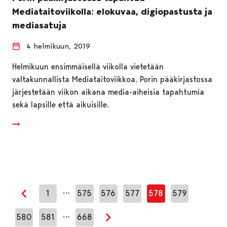
Mediataitoviikolla: elokuvaa, digiopastusta ja
mediasatuja
4 helmikuun, 2019
Helmikuun ensimmäisellä viikolla vietetään
valtakunnallista Mediataitoviikkoa. Porin pääkirjastossa
järjestetään viikon aikana media-aiheisia tapahtumia
sekä lapsille että aikuisille.
…
1
575
576
577
578
579
Edellinen sivu
…
580
581
668
Seuraava sivu