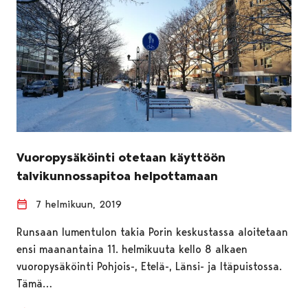
Vuoropysäköinti otetaan käyttöön
talvikunnossapitoa helpottamaan
7 helmikuun, 2019
Runsaan lumentulon takia Porin keskustassa aloitetaan
ensi maanantaina 11. helmikuuta kello 8 alkaen
vuoropysäköinti Pohjois-, Etelä-, Länsi- ja Itäpuistossa.
Tämä…