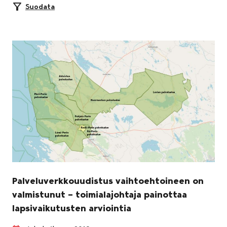
Suodata
Palveluverkkouudistus vaihtoehtoineen on
valmistunut – toimialajohtaja painottaa
lapsivaikutusten arviointia