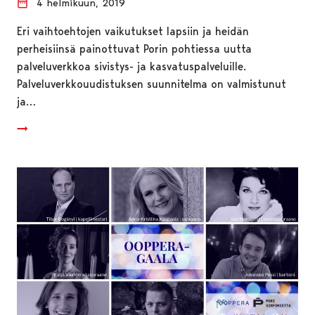
4 helmikuun, 2019
Eri vaihtoehtojen vaikutukset lapsiin ja heidän
perheisiinsä painottuvat Porin pohtiessa uutta
palveluverkkoa sivistys- ja kasvatuspalveluille.
Palveluverkkouudistuksen suunnitelma on valmistunut
ja…