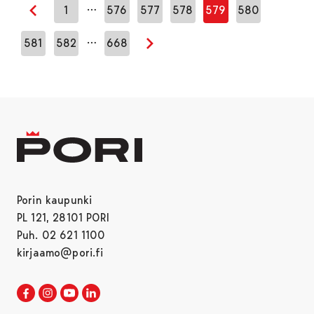
…
1
576
577
578
579
580
Edellinen sivu
…
581
582
668
Seuraava sivu
Porin kaupunki
PL 121, 28101 PORI
Puh. 02 621 1100
kirjaamo@pori.fi
Porin kaupunki Facebookissa
Avautuu uudessa välilehdessä
Porin kaupunki Instagramissa
Avautuu uudessa välilehdessä
Porin kaupunki Youtubessa
Avautuu uudessa välilehdessä
Porin kaupunki LinkedInissa
Avautuu uudessa välilehdessä