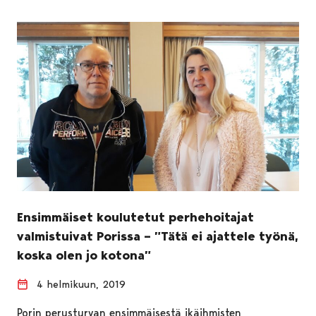
Ensimmäiset koulutetut perhehoitajat
valmistuivat Porissa – ”Tätä ei ajattele työnä,
koska olen jo kotona”
4 helmikuun, 2019
Porin perusturvan ensimmäisestä ikäihmisten