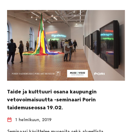
Taide ja kulttuuri osana kaupungin
vetovoimaisuutta -seminaari Porin
taidemuseossa 19.02.
1 helmikuun, 2019
Seminaari käsittelee museoita sekä alueellista,