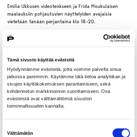
Emilia Ukkosen videoteokseen ja Frida Moukulaisen
maalauksiin pohjautuvien näyttelyiden avajaisia
vietetään tänään perjantaina klo 18–20.
Tämä sivusto käyttää evästeitä
Hyödynnämme evästeitä, jotta voimme palvella sinua
jatkossa paremmin. Käytämme tätä tietoa analytiikan ja
sivujen käyttökokemuksen parantamiseen, sekä
kohdennetun markkinoinnin suorittamiseen. Osa
evästeistä ovat välttämättömiä sivuston
toiminnallisuuden kannalta.
Suostumuksen
Välttämätön
Maksuton bussimatka pientä lasta
valinta