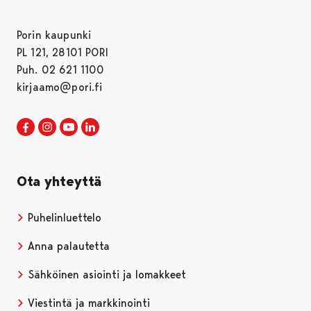
Porin kaupunki
PL 121, 28101 PORI
Puh. 02 621 1100
kirjaamo@pori.fi
Porin kaupunki Facebookissa
Avautuu uudessa välilehdessä
Porin kaupunki Instagramissa
Avautuu uudessa välilehdessä
Porin kaupunki Youtubessa
Avautuu uudessa välilehdessä
Porin kaupunki LinkedInissa
Avautuu uudessa välilehdessä
Ota yhteyttä
Puhelinluettelo
Anna palautetta
Sähköinen asiointi ja lomakkeet
Viestintä ja markkinointi