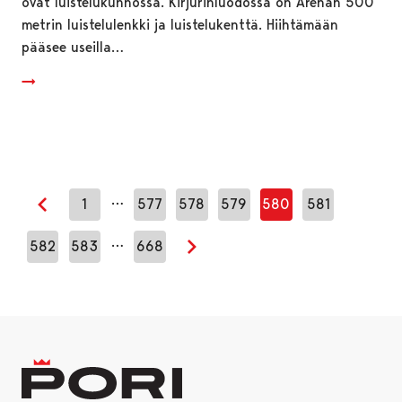
ovat luistelukunnossa. Kirjurinluodossa on Arenan 500
metrin luistelulenkki ja luistelukenttä. Hiihtämään
pääsee useilla…
…
1
577
578
579
580
581
Edellinen sivu
…
582
583
668
Seuraava sivu