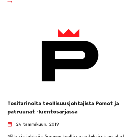
Tositarinoita teollisuusjohtajista Pomot ja
patruunat -luentosarjassa
24 tammikuun, 2019
Millaisia johtajia Suomen teollisuusyrityksissä on ollut