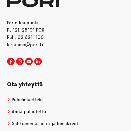
Porin kaupunki
PL 121, 28101 PORI
Puh. 02 621 1100
kirjaamo@pori.fi
Porin kaupunki Facebookissa
Avautuu uudessa välilehdessä
Porin kaupunki Instagramissa
Avautuu uudessa välilehdessä
Porin kaupunki Youtubessa
Avautuu uudessa välilehdessä
Porin kaupunki LinkedInissa
Avautuu uudessa välilehdessä
Ota yhteyttä
Puhelinluettelo
Anna palautetta
Sähköinen asiointi ja lomakkeet