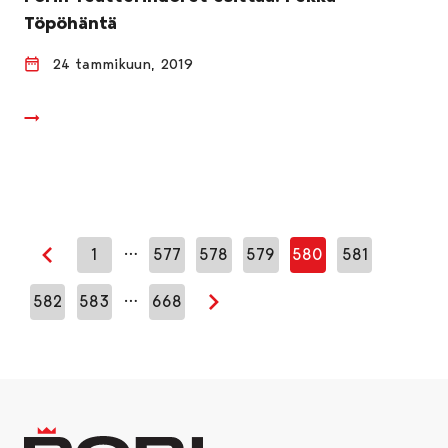
Töpöhäntä
24 tammikuun, 2019
…
1
577
578
579
580
581
Edellinen sivu
…
582
583
668
Seuraava sivu