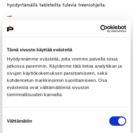
hyödyntämällä tableteilta tulevia treeniohjeita.
Tämä sivusto käyttää evästeitä
Hyödynnämme evästeitä, jotta voimme palvella sinua
jatkossa paremmin. Käytämme tätä tietoa analytiikan ja
sivujen käyttökokemuksen parantamiseen, sekä
kohdennetun markkinoinnin suorittamiseen. Osa
evästeistä ovat välttämättömiä sivuston
toiminnallisuuden kannalta.
Lasten Liikuntamaa -tapahtumat jatkuvat
Suostumuksen
Välttämätön
valinta
Karhuhallissa