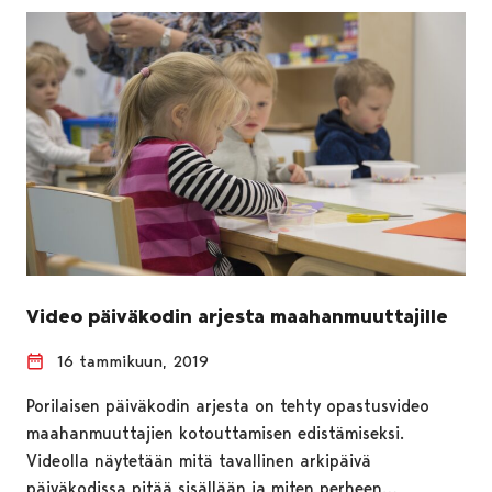
Video päiväkodin arjesta maahanmuuttajille
16 tammikuun, 2019
Porilaisen päiväkodin arjesta on tehty opastusvideo
maahanmuuttajien kotouttamisen edistämiseksi.
Videolla näytetään mitä tavallinen arkipäivä
päiväkodissa pitää sisällään ja miten perheen…