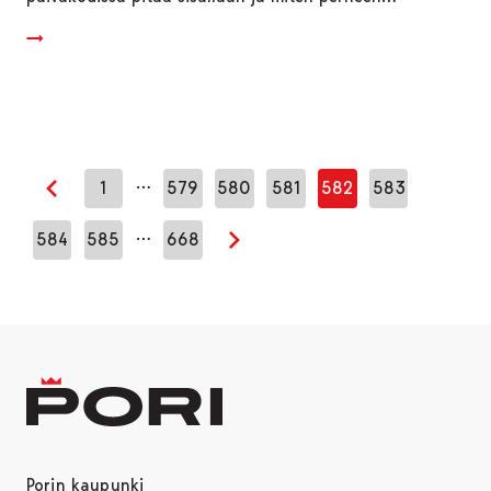
…
1
579
580
581
582
583
Edellinen sivu
…
584
585
668
Seuraava sivu
Porin kaupunki