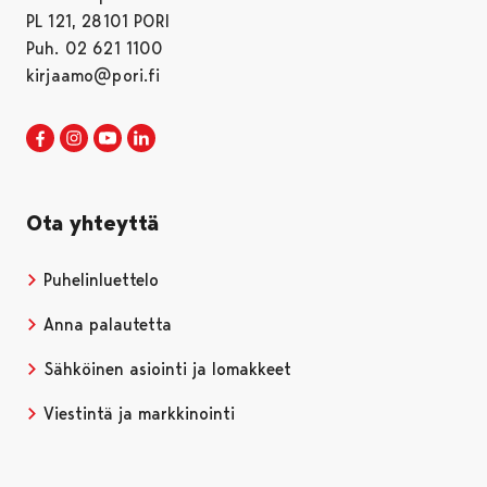
PL 121, 28101 PORI
Puh. 02 621 1100
kirjaamo@pori.fi
Porin kaupunki Facebookissa
Avautuu uudessa välilehdessä
Porin kaupunki Instagramissa
Avautuu uudessa välilehdessä
Porin kaupunki Youtubessa
Avautuu uudessa välilehdessä
Porin kaupunki LinkedInissa
Avautuu uudessa välilehdessä
Ota yhteyttä
Puhelinluettelo
Anna palautetta
Sähköinen asiointi ja lomakkeet
Viestintä ja markkinointi