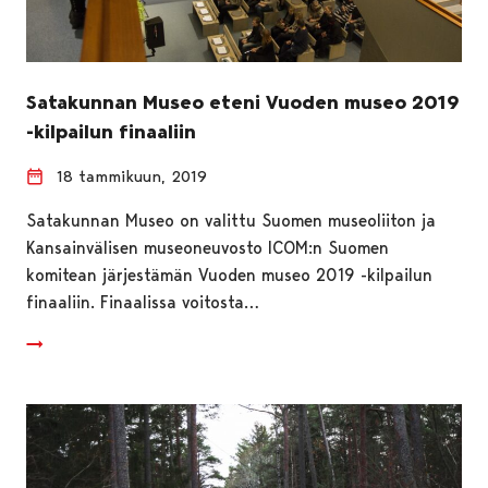
Satakunnan Museo eteni Vuoden museo 2019
-kilpailun finaaliin
18 tammikuun, 2019
Satakunnan Museo on valittu Suomen museoliiton ja
Kansainvälisen museoneuvosto ICOM:n Suomen
komitean järjestämän Vuoden museo 2019 -kilpailun
finaaliin. Finaalissa voitosta…