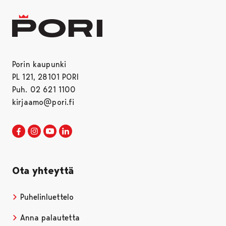
Porin kaupunki
PL 121, 28101 PORI
Puh. 02 621 1100
kirjaamo@pori.fi
Porin kaupunki Facebookissa
Avautuu uudessa välilehdessä
Porin kaupunki Instagramissa
Avautuu uudessa välilehdessä
Porin kaupunki Youtubessa
Avautuu uudessa välilehdessä
Porin kaupunki LinkedInissa
Avautuu uudessa välilehdessä
Ota yhteyttä
Puhelinluettelo
Anna palautetta