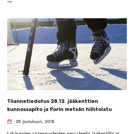
Tilannetiedotus 28.12. jääkenttien
kunnossapito ja Porin metsän hiihtolatu
28 joulukuun, 2018
Lähipäivien sääennusteiden perusteella jääkentillä ei