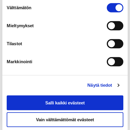
Suostumuksen
Ilmatieteenlaitos ennustaa 1.-2.1.2019 ajalle
Välttämätön
valinta
voimakkaita tuulia merelle ja maa-alueille. Tuuli voi
aiheuttaa mm. puiden kaatumisia ja sähkökatkoja.
Mieltymykset
Merelle on myös…
Tilastot
Markkinointi
Näytä tiedot
Salli kaikki evästeet
Vain välttämättömät evästeet