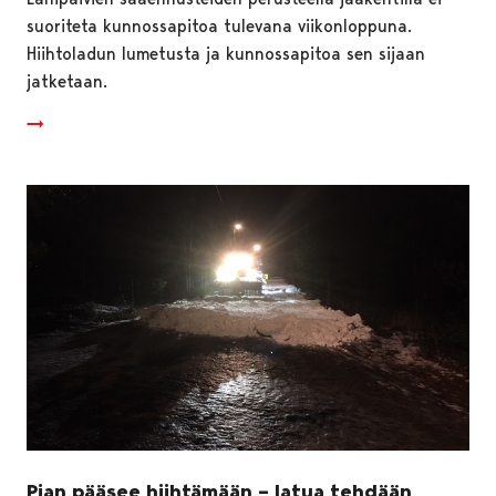
suoriteta kunnossapitoa tulevana viikonloppuna.
Hiihtoladun lumetusta ja kunnossapitoa sen sijaan
jatketaan.
Pian pääsee hiihtämään – latua tehdään