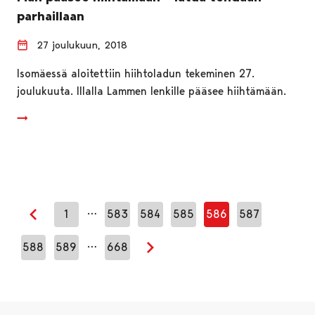
parhaillaan
27 joulukuun, 2018
Isomäessä aloitettiin hiihtoladun tekeminen 27.
joulukuuta. Illalla Lammen lenkille pääsee hiihtämään.
…
1
583
584
585
586
587
Edellinen sivu
…
588
589
668
Seuraava sivu