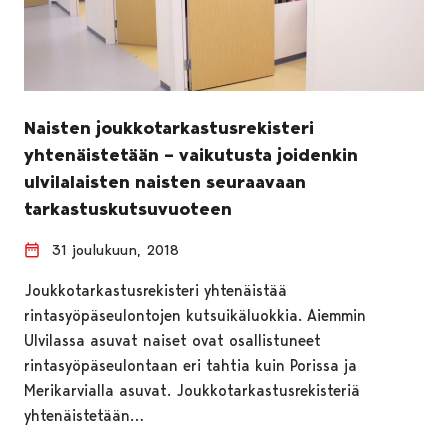
Naisten joukkotarkastusrekisteri
yhtenäistetään – vaikutusta joidenkin
ulvilalaisten naisten seuraavaan
tarkastuskutsuvuoteen
31 joulukuun, 2018
Joukkotarkastusrekisteri yhtenäistää
rintasyöpäseulontojen kutsuikäluokkia. Aiemmin
Ulvilassa asuvat naiset ovat osallistuneet
rintasyöpäseulontaan eri tahtia kuin Porissa ja
Merikarvialla asuvat. Joukkotarkastusrekisteriä
yhtenäistetään…