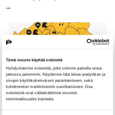
Tämä sivusto käyttää evästeitä
Hyödynnämme evästeitä, jotta voimme palvella sinua
jatkossa paremmin. Käytämme tätä tietoa analytiikan ja
sivujen käyttökokemuksen parantamiseen, sekä
kohdennetun markkinoinnin suorittamiseen. Osa
evästeistä ovat välttämättömiä sivuston
Varaudu myrskyyn Satakunnan alueella
toiminnallisuuden kannalta.
1.-2.1.2019
1 tammikuun, 2019