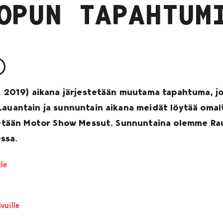
OPUN TAPAHTUM
3. 2019) aikana järjestetään muutama tapahtuma, 
Lauantain ja sunnuntain aikana meidät löytää omal
stetään Motor Show Messut. Sunnuntaina olemme Rau
ssa.
le
vuille