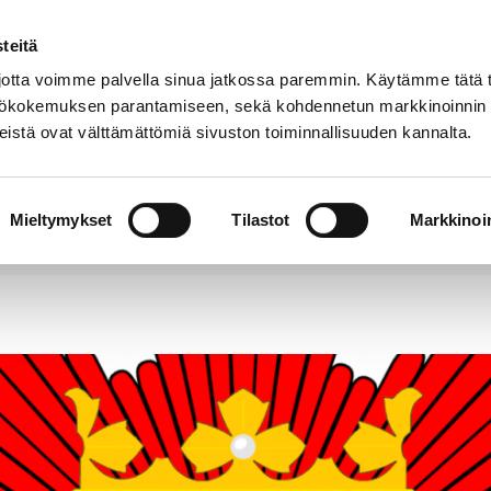
teitä
Puhelinluettelo
Anna palautetta
tta voimme palvella sinua jatkossa paremmin. Käytämme tätä t
yttökokemuksen parantamiseen, sekä kohdennetun markkinoinnin
istä ovat välttämättömiä sivuston toiminnallisuuden kannalta.
s ja
Vapaa-
Hyvinvointi
tus
aika
y
Mieltymykset
Tilastot
Markkinoin