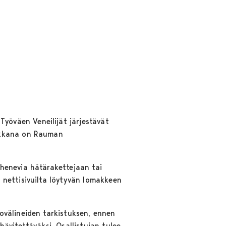
öväen Veneilijät järjestävät
aikkana on Rauman
henevia hätärakettejaan tai
 nettisivuilta löytyvän lomakkeen
ovälineiden tarkistuksen, ennen
ävitettäväksi. Osallistujan tulee