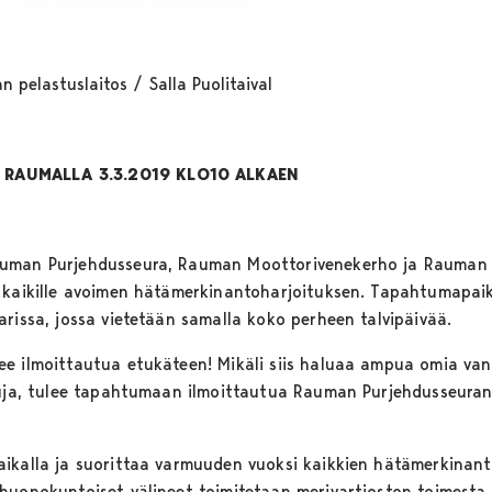
pelastuslaitos / Salla Puolitaival
 RAUMALLA 3.3.2019 KLO10 ALKAEN
uman Purjehdusseura, Rauman Moottorivenekerho ja Rauman Ty
n kaikille avoimen hätämerkinantoharjoituksen. Tapahtumap
arissa, jossa vietetään samalla koko perheen talvipäivää.
e ilmoittautua etukäteen! Mikäli siis haluaa ampua omia van
vuja, tulee tapahtumaan ilmoittautua Rauman Purjehdusseuran
ikalla ja suorittaa varmuuden vuoksi kaikkien hätämerkinant
huonokuntoiset välineet toimitetaan merivartioston toimesta h