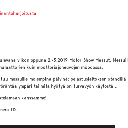
inantoharjoitusta
 tulevana viikonloppuna 2.-3.2019 Motor Show Messut. Messuil
imulaattorien kuin moottoriajoneuvojen muodossa.
stuu messuille molempina päivinä; pelastuslaitoksen standill
pyörähtää ympäri tai mitä hyötyä on turvavyön käytöstä…
ustelemaan kanssamme!
mero 112.