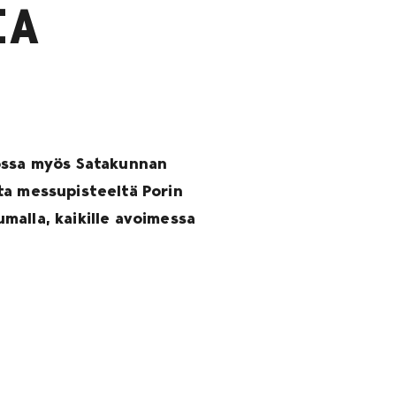
IA
jossa myös Satakunnan
ta messupisteeltä Porin
malla, kaikille avoimessa