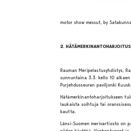
motor show messut, by Satakunnan 
2. HÄTÄMERKINANTOHARJOITUS
Rauman Meripelastusyhdistys, Ra
sunnuntaina 3.3. kello 10 alkae
Purjehdusseuran paviljonki Kuusk
Hätämerkinantoharjoitukseen tule
laukaista soihtuja tai oranssisa
kautta.
Länsi-Suomen merivartiosto on pa
niiden käyttöä. Vanhentuneet ja 