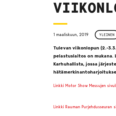
VIIKONL
1 maaliskuun, 2019
YLEINEN
Tulevan viikonlopun (2.-3.
pelastuslaitos on mukana. 
Karhuhallista, jossa järje
hätämerkinantoharjoitukse
Linkki Motor Show Messujen sivuil
Linkki Rauman Purjehdusseuran si