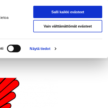
Salli kaikki evästeet
Tapahtumakalenteri
Hae sivustolta
ietoa
Vain välttämättömät evästeet
Työ ja
Kaupunki ja
rittäminen
hallinto
ti
Näytä tiedot