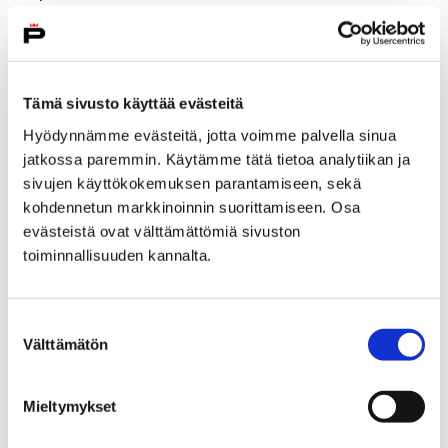
Tämä sivusto käyttää evästeitä
Hyödynnämme evästeitä, jotta voimme palvella sinua
jatkossa paremmin. Käytämme tätä tietoa analytiikan ja
sivujen käyttökokemuksen parantamiseen, sekä
kohdennetun markkinoinnin suorittamiseen. Osa
evästeistä ovat välttämättömiä sivuston
toiminnallisuuden kannalta.
Suostumuksen
Välttämätön
valinta
Pori Sinfoniettan hurmaava kevät 2019
20 joulukuun, 2018
Mieltymykset
Pori Sinfoniettan kevätkautta 2019