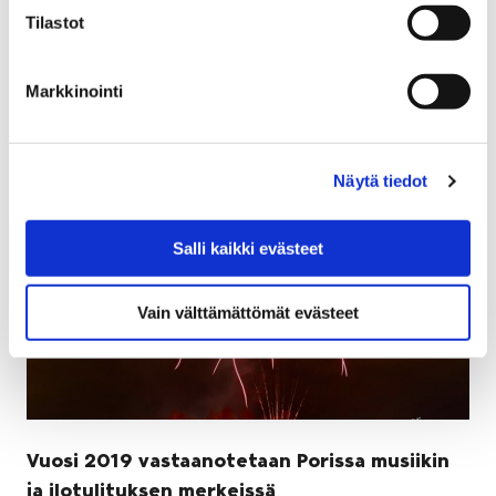
ylikapellimestarimme Tibor Bogányi kuvailee
Tilastot
hurmaavaksi ja se tarjoaa jokaiselle jotakin.
Markkinointi
Näytä tiedot
Salli kaikki evästeet
Vain välttämättömät evästeet
Vuosi 2019 vastaanotetaan Porissa musiikin
ja ilotulituksen merkeissä