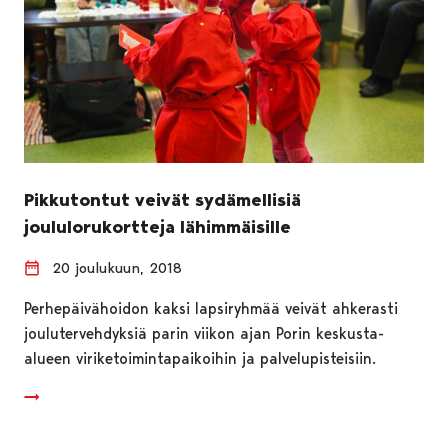
Pikkutontut veivät sydämellisiä
joululorukortteja lähimmäisille
20 joulukuun, 2018
Perhepäivähoidon kaksi lapsiryhmää veivät ahkerasti
joulutervehdyksiä parin viikon ajan Porin keskusta-
alueen viriketoimintapaikoihin ja palvelupisteisiin.