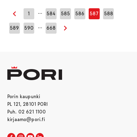
…
1
584
585
586
587
588
Edellinen sivu
…
589
590
668
Seuraava sivu
Porin kaupunki
PL 121, 28101 PORI
Puh. 02 621 1100
kirjaamo@pori.fi
Porin kaupunki Facebookissa
Avautuu uudessa välilehdessä
Porin kaupunki Instagramissa
Avautuu uudessa välilehdessä
Porin kaupunki Youtubessa
Avautuu uudessa välilehdessä
Porin kaupunki LinkedInissa
Avautuu uudessa välilehdessä