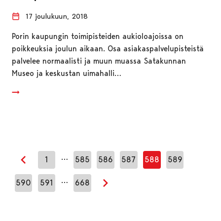
17 joulukuun, 2018
Porin kaupungin toimipisteiden aukioloajoissa on
poikkeuksia joulun aikaan. Osa asiakaspalvelupisteistä
palvelee normaalisti ja muun muassa Satakunnan
Museo ja keskustan uimahalli…
…
1
585
586
587
588
589
Edellinen sivu
…
590
591
668
Seuraava sivu