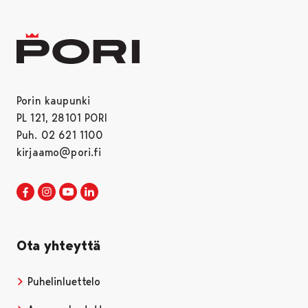
Porin kaupunki
PL 121, 28101 PORI
Puh. 02 621 1100
kirjaamo@pori.fi
Porin kaupunki Facebookissa
Avautuu uudessa välilehdessä
Porin kaupunki Instagramissa
Avautuu uudessa välilehdessä
Porin kaupunki Youtubessa
Avautuu uudessa välilehdessä
Porin kaupunki LinkedInissa
Avautuu uudessa välilehdessä
Ota yhteyttä
Puhelinluettelo