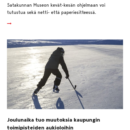
Satakunnan Museon kevät-kesän ohjelmaan voi
tutustua sekä netti- että paperiesitteessä.
Joulunaika tuo muutoksia kaupungin
toimipisteiden aukioloihin