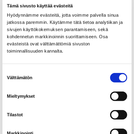
Tämä sivusto käyttää evästeitä
Hyödynnämme evästeitä, jotta voimme palvella sinua
jatkossa paremmin. Käytämme tätä tietoa analytiikan ja
sivujen käyttökokemuksen parantamiseen, sekä
kohdennetun markkinoinnin suorittamiseen. Osa
evästeistä ovat välttämättömiä sivuston
toiminnallisuuden kannalta.
ANNIKSEN PERINTEINEN KOKO PERHEEN
Suostumuksen
Välttämätön
PUUROJUHLA, SEKÄ STEP BY STEP -HANKKEEN
valinta
JOULUNÄYTELMÄ ”KUKA PELKÄÄ JOULUA”
Mieltymykset
18 joulukuun, 2018
Tilastot
Markkinointi