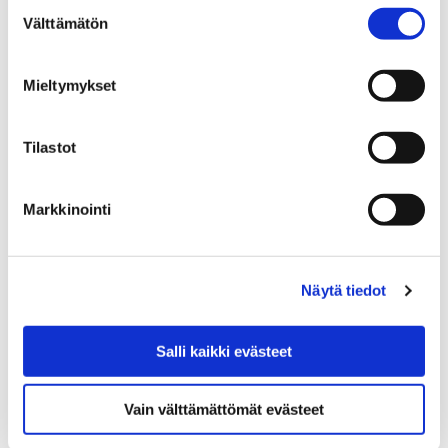
Suostumuksen
Välttämätön
valinta
14 joulukuun, 2018
Taiteilija Jan-Erik Anderssonin uusin julkinen taideteos
Mieltymykset
Bachelardin liekki on valmistunut Porin Karjarantaan.
Teosta voi ihastella Karjarannantien varressa.
Tilastot
Markkinointi
Näytä tiedot
Salli kaikki evästeet
Vain välttämättömät evästeet