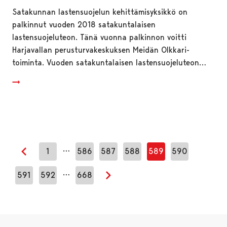
Satakunnan lastensuojelun kehittämisyksikkö on
palkinnut vuoden 2018 satakuntalaisen
lastensuojeluteon. Tänä vuonna palkinnon voitti
Harjavallan perusturvakeskuksen Meidän Olkkari-
toiminta. Vuoden satakuntalaisen lastensuojeluteon…
…
1
586
587
588
589
590
Edellinen sivu
…
591
592
668
Seuraava sivu