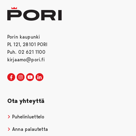
Porin kaupunki
PL 121, 28101 PORI
Puh. 02 621 1100
kirjaamo@pori.fi
Porin kaupunki Facebookissa
Avautuu uudessa välilehdessä
Porin kaupunki Instagramissa
Avautuu uudessa välilehdessä
Porin kaupunki Youtubessa
Avautuu uudessa välilehdessä
Porin kaupunki LinkedInissa
Avautuu uudessa välilehdessä
Ota yhteyttä
Puhelinluettelo
Anna palautetta