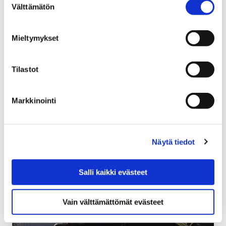
Välttämätön
valinta
Palosuojelurahaston Innovaatiopalkinnon 2018 voittaja
julkistettiin Pelastustoimen ajankohtaispäivillä (
Mieltymykset
22.11.2018), Tampereella. Innovaation voitti
Satakunnan pelastuslaitoksen paloesimies Jarno
Joensuu, joka työskentelee Porissa,…
Tilastot
Markkinointi
Näytä tiedot
Salli kaikki evästeet
Vain välttämättömät evästeet