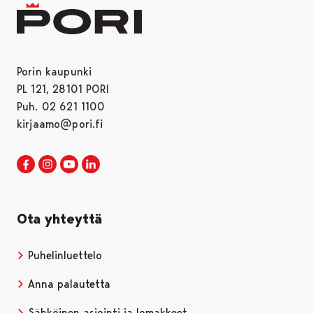
Porin kaupunki
PL 121, 28101 PORI
Puh. 02 621 1100
kirjaamo@pori.fi
Porin kaupunki Facebookissa
Avautuu uudessa välilehdessä
Porin kaupunki Instagramissa
Avautuu uudessa välilehdessä
Porin kaupunki Youtubessa
Avautuu uudessa välilehdessä
Porin kaupunki LinkedInissa
Avautuu uudessa välilehdessä
Ota yhteyttä
Puhelinluettelo
Anna palautetta
Sähköinen asiointi ja lomakkeet