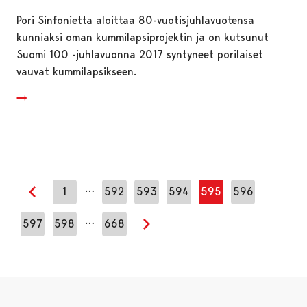
Pori Sinfonietta aloittaa 80-vuotisjuhlavuotensa
kunniaksi oman kummilapsiprojektin ja on kutsunut
Suomi 100 -juhlavuonna 2017 syntyneet porilaiset
vauvat kummilapsikseen.
…
1
592
593
594
595
596
Edellinen sivu
…
597
598
668
Seuraava sivu