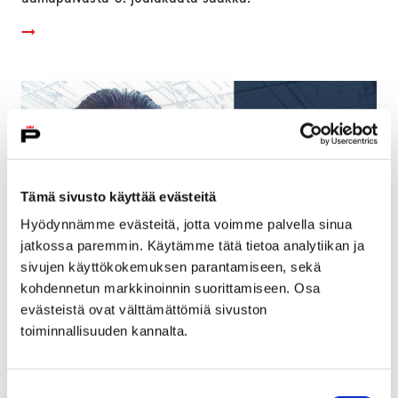
Tämä sivusto käyttää evästeitä
Hyödynnämme evästeitä, jotta voimme palvella sinua
jatkossa paremmin. Käytämme tätä tietoa analytiikan ja
sivujen käyttökokemuksen parantamiseen, sekä
kohdennetun markkinoinnin suorittamiseen. Osa
evästeistä ovat välttämättömiä sivuston
PALOSUOJELURAHASTON
toiminnallisuuden kannalta.
INNOVAATIOPALKINTO SATAKUNTAAN
22 marraskuun, 2018
Suostumuksen