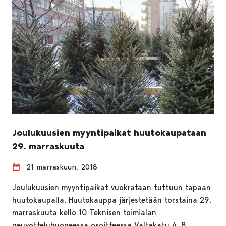
Joulukuusien myyntipaikat huutokaupataan
29. marraskuuta
21 marraskuun, 2018
Joulukuusien myyntipaikat vuokrataan tuttuun tapaan
huutokaupalla. Huutokauppa järjestetään torstaina 29.
marraskuuta kello 10 Teknisen toimialan
neuvotteluhuoneessa osoitteessa Valtakatu 4, 8.…