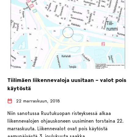
Tiilimäen liikennevaloja uusitaan – valot pois
käytöstä
22 marraskuun, 2018
Niin sanotussa Ruutukuopan risteyksessä alkaa
liikennevalojen ohjauskoneen uusiminen torstaina 22.
marraskuuta. Liikennevalot ovat pois käytöstä
aamupäivästä 3. joulukuuta saakka.