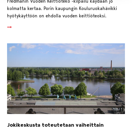
Fredmanin Vuoden Keittiöteko -kilpailu käydään jo
kolmatta kertaa. Porin kaupungin Kouluruokahävikki
hyötykäyttöön on ehdolla vuoden keittiöteoksi.
Jokikeskusta toteutetaan vaiheittain