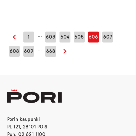
…
1
603
604
605
606
607
Edellinen sivu
…
608
609
668
Seuraava sivu
Porin kaupunki
PL 121, 28101 PORI
Puh. 02 621 1100