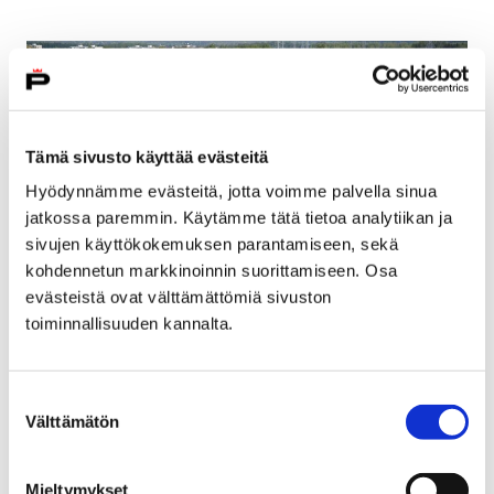
Tämä sivusto käyttää evästeitä
Hyödynnämme evästeitä, jotta voimme palvella sinua
jatkossa paremmin. Käytämme tätä tietoa analytiikan ja
sivujen käyttökokemuksen parantamiseen, sekä
kohdennetun markkinoinnin suorittamiseen. Osa
evästeistä ovat välttämättömiä sivuston
toiminnallisuuden kannalta.
Ajankohtaiset kaavat
3 lokakuun, 2018
Suostumuksen
Välttämätön
valinta
Kaavat asetetaan nähtäville mielipiteiden esittämistä
varten.
Mieltymykset