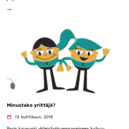
Minustako yrittäjä?
13 huhtikuun, 2018
Porin kaupunki yhteistyökumppaneineen kutsuu