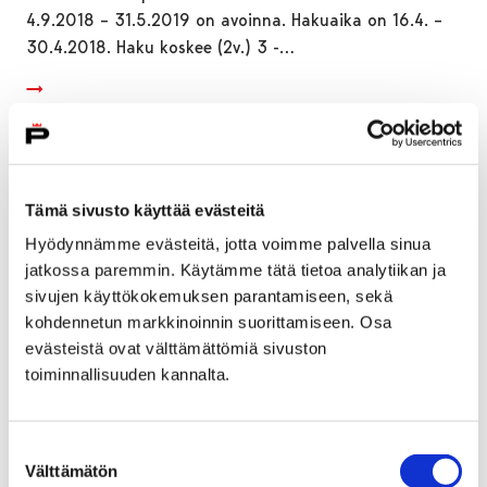
4.9.2018 – 31.5.2019 on avoinna. Hakuaika on 16.4. –
30.4.2018. Haku koskee (2v.) 3 -…
Tämä sivusto käyttää evästeitä
Hyödynnämme evästeitä, jotta voimme palvella sinua
jatkossa paremmin. Käytämme tätä tietoa analytiikan ja
sivujen käyttökokemuksen parantamiseen, sekä
kohdennetun markkinoinnin suorittamiseen. Osa
evästeistä ovat välttämättömiä sivuston
toiminnallisuuden kannalta.
Porin kaupunginhallituksen pöytäkirjoissa
Suostumuksen
Välttämätön
valinta
olleet läsnäolovirheet korjataan