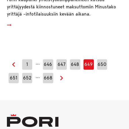
yrittäjyydestä kiinnostuneet maksuttomiin Minustako
yrittäjä –infotilaisuuksiin kevään aikana.
…
1
646
647
648
649
650
Edellinen sivu
…
651
652
668
Seuraava sivu