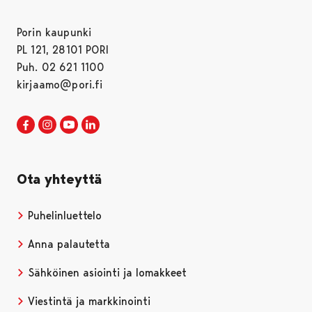
Porin kaupunki
PL 121, 28101 PORI
Puh. 02 621 1100
kirjaamo@pori.fi
Porin kaupunki Facebookissa
Avautuu uudessa välilehdessä
Porin kaupunki Instagramissa
Avautuu uudessa välilehdessä
Porin kaupunki Youtubessa
Avautuu uudessa välilehdessä
Porin kaupunki LinkedInissa
Avautuu uudessa välilehdessä
Ota yhteyttä
Puhelinluettelo
Anna palautetta
Sähköinen asiointi ja lomakkeet
Viestintä ja markkinointi