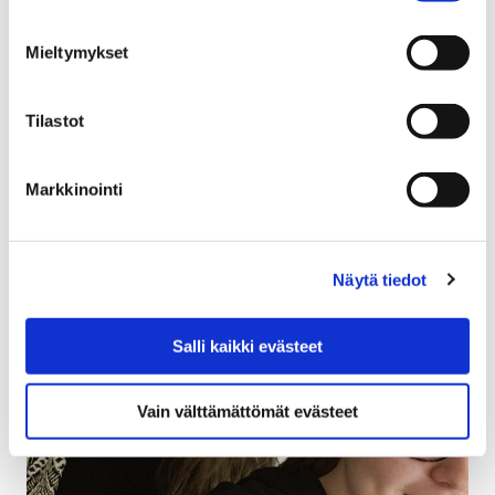
16 huhtikuun, 2018
Mieltymykset
Porin kaupunginhallituksen 4.12.2017, 18.12.2017 ja
5.2.2018 pidettyjen kokousten pöytäkirjat ja 23.3.2018
Tilastot
pidetyn kokouksen muistio joudutaan korjaamaan.
Kokousten pöytäkirjoissa on ollut…
Markkinointi
Näytä tiedot
Salli kaikki evästeet
Vain välttämättömät evästeet