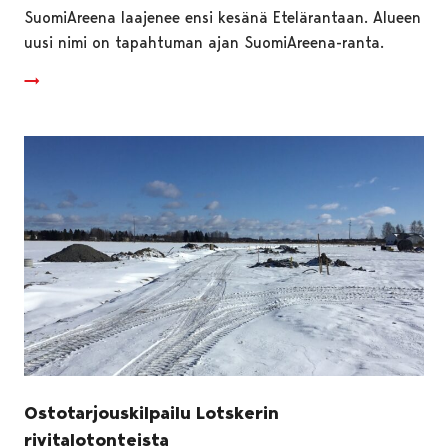
SuomiAreena laajenee ensi kesänä Etelärantaan. Alueen
uusi nimi on tapahtuman ajan SuomiAreena-ranta.
Ostotarjouskilpailu Lotskerin
rivitalotonteista