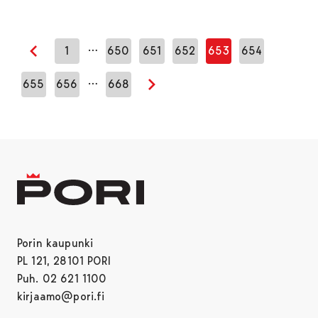
…
1
650
651
652
653
654
Edellinen sivu
…
655
656
668
Seuraava sivu
Porin kaupunki
PL 121, 28101 PORI
Puh. 02 621 1100
kirjaamo@pori.fi