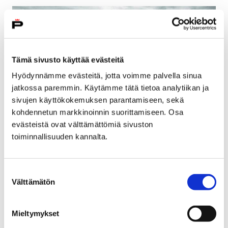
Tämä sivusto käyttää evästeitä
Hyödynnämme evästeitä, jotta voimme palvella sinua
jatkossa paremmin. Käytämme tätä tietoa analytiikan ja
sivujen käyttökokemuksen parantamiseen, sekä
kohdennetun markkinoinnin suorittamiseen. Osa
evästeistä ovat välttämättömiä sivuston
toiminnallisuuden kannalta.
Jatkosodan ajan värivalokuvia esillä
Rosenlew-museossa
Suostumuksen
22 maaliskuun, 2018
Välttämätön
valinta
Sodan värit –näyttelyn kaikille avoimia avajaisia
Mieltymykset
vietetään lauantaina 24. maaliskuuta kello 11 Rosenlew-
museossa.