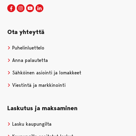
Porin kaupunki Facebookissa
Avautuu uudessa välilehdessä
Porin kaupunki Instagramissa
Avautuu uudessa välilehdessä
Porin kaupunki Youtubessa
Avautuu uudessa välilehdessä
Porin kaupunki LinkedInissa
Avautuu uudessa välilehdessä
Ota yhteyttä
Puhelinluettelo
Anna palautetta
Sähköinen asiointi ja lomakkeet
Viestintä ja markkinointi
Laskutus ja maksaminen
Lasku kaupungilta