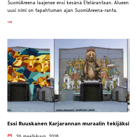
SuomiAreena laajenee ensi kesänä Etelärantaan. Alueen
uusi nimi on tapahtuman ajan SuomiAreena-ranta.
Essi Ruuskanen Karjarannan muraalin tekijäksi
26 maaliskuun, 2018