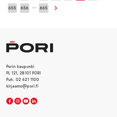
…
655
656
665
Seuraava sivu
Porin kaupunki
PL 121, 28101 PORI
Puh. 02 621 1100
kirjaamo@pori.fi
Porin kaupunki Facebookissa
Avautuu uudessa välilehdessä
Porin kaupunki Instagramissa
Avautuu uudessa välilehdessä
Porin kaupunki Youtubessa
Avautuu uudessa välilehdessä
Porin kaupunki LinkedInissa
Avautuu uudessa välilehdessä