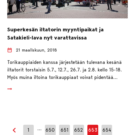
Superkesän iltatorin myyntipaikat ja
Satakieli-lava nyt varattavissa
21 maaliskuun, 2018
Torikauppiaiden kanssa järjestetään tulevana kesänä
iltatorit torstaisin 5.7., 12.7., 26.7. ja 2.8. kello 15-18.
Myös muina iltoina torikauppiaat voivat pidentää…
…
1
650
651
652
653
654
Edellinen sivu