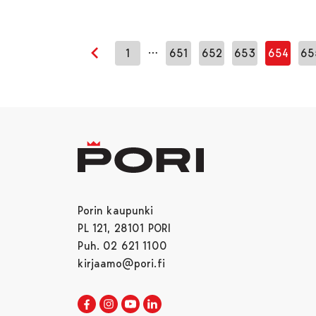
…
1
651
652
653
654
65
Edellinen sivu
Porin kaupunki
PL 121, 28101 PORI
Puh. 02 621 1100
kirjaamo@pori.fi
Porin kaupunki Facebookissa
Avautuu uudessa välilehdessä
Porin kaupunki Instagramissa
Avautuu uudessa välilehdessä
Porin kaupunki Youtubessa
Avautuu uudessa välilehdessä
Porin kaupunki LinkedInissa
Avautuu uudessa välilehdessä