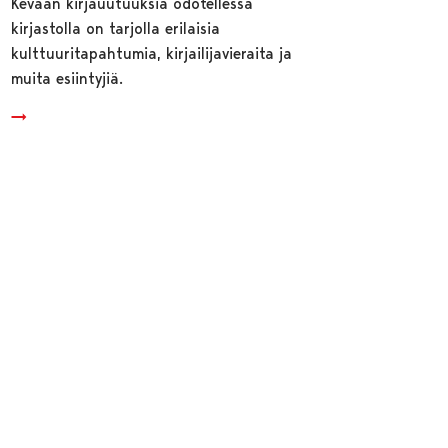
Kevään kirjauutuuksia odotellessa
kirjastolla on tarjolla erilaisia
kulttuuritapahtumia, kirjailijavieraita ja
muita esiintyjiä.