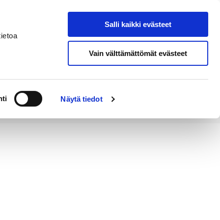
Salli kaikki evästeet
Tapahtumakalenteri
Hae sivustolta
ietoa
Vain välttämättömät evästeet
Työ ja
Kaupunki ja
rittäminen
hallinto
ti
Näytä tiedot