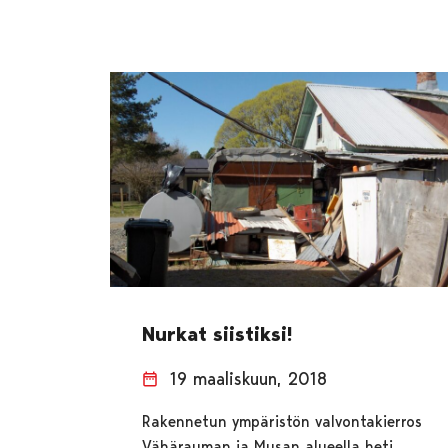
Nurkat siistiksi!
19 maaliskuun, 2018
Rakennetun ympäristön valvontakierros
Vähärauman ja Musan alueella heti