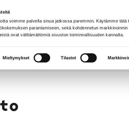
teitä
Puhelinluettelo
Anna palautetta
tta voimme palvella sinua jatkossa paremmin. Käytämme tätä t
yttökokemuksen parantamiseen, sekä kohdennetun markkinoinnin
istä ovat välttämättömiä sivuston toiminnallisuuden kannalta.
s ja
Vapaa-
Hyvinvointi
tus
aika
y
Mieltymykset
Tilastot
Markkinoin
to