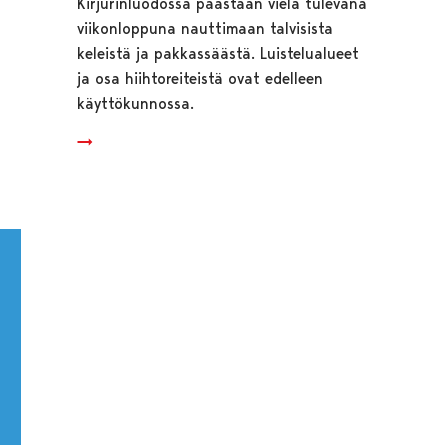
Kirjurinluodossa päästään vielä tulevana
viikonloppuna nauttimaan talvisista
keleistä ja pakkassäästä. Luistelualueet
ja osa hiihtoreiteistä ovat edelleen
käyttökunnossa.