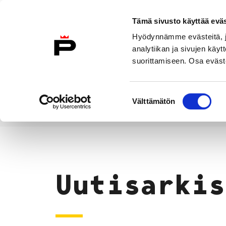
Siirry sisältöön
Tämä sivusto käyttää eväs
Suomeksi
Hyödynnämme evästeitä, jo
Etusivulle
analytiikan ja sivujen kä
suorittamiseen. Osa eväste
Asuminen ja
Kasvatu
ympäristö
koulu
Suostumuksen
Välttämätön
valinta
Uutiset
Etusivu
Uutisarkis