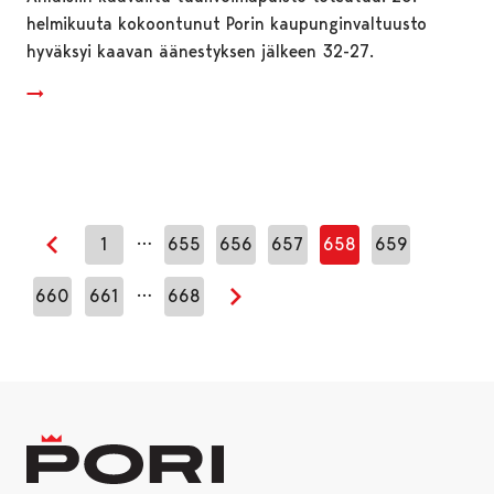
helmikuuta kokoontunut Porin kaupunginvaltuusto
hyväksyi kaavan äänestyksen jälkeen 32-27.
…
1
655
656
657
658
659
Edellinen sivu
…
660
661
668
Seuraava sivu