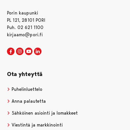
Porin kaupunki
PL 121, 28101 PORI
Puh. 02 621 1100
kirjaamo@pori.fi
Porin kaupunki Facebookissa
Avautuu uudessa välilehdessä
Porin kaupunki Instagramissa
Avautuu uudessa välilehdessä
Porin kaupunki Youtubessa
Avautuu uudessa välilehdessä
Porin kaupunki LinkedInissa
Avautuu uudessa välilehdessä
Ota yhteyttä
Puhelinluettelo
Anna palautetta
Sähköinen asiointi ja lomakkeet
Viestintä ja markkinointi