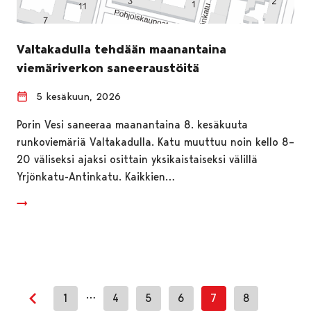
Valtakadulla tehdään maanantaina
viemäriverkon saneeraustöitä
5 kesäkuun, 2026
Porin Vesi saneeraa maanantaina 8. kesäkuuta
runkoviemäriä Valtakadulla. Katu muuttuu noin kello 8–
20 väliseksi ajaksi osittain yksikaistaiseksi välillä
Yrjönkatu-Antinkatu. Kaikkien…
…
1
4
5
6
7
8
Edellinen sivu