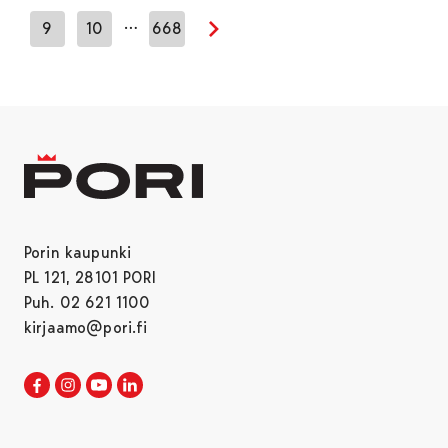
…
9
10
668
Seuraava sivu
Porin kaupunki
PL 121, 28101 PORI
Puh. 02 621 1100
kirjaamo@pori.fi
Porin kaupunki Facebookissa
Avautuu uudessa välilehdessä
Porin kaupunki Instagramissa
Avautuu uudessa välilehdessä
Porin kaupunki Youtubessa
Avautuu uudessa välilehdessä
Porin kaupunki LinkedInissa
Avautuu uudessa välilehdessä