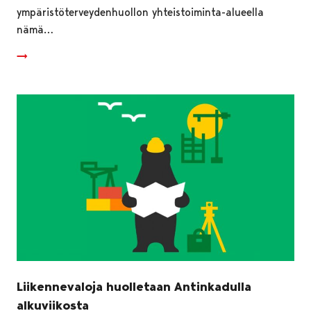
ympäristöterveydenhuollon yhteistoiminta-alueella
nämä…
Liikennevaloja huolletaan Antinkadulla
alkuviikosta