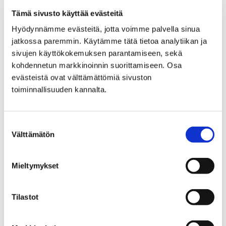
Tämä sivusto käyttää evästeitä
Hyödynnämme evästeitä, jotta voimme palvella sinua
jatkossa paremmin. Käytämme tätä tietoa analytiikan ja
sivujen käyttökokemuksen parantamiseen, sekä
kohdennetun markkinoinnin suorittamiseen. Osa
evästeistä ovat välttämättömiä sivuston
toiminnallisuuden kannalta.
Suostumuksen
Välttämätön
valinta
Mieltymykset
Tammikuun alkupuoliskon asukasillat
siirtyvät kouluista etäyhteyksin
Tilastot
toteutettaviksi
31 joulukuun, 2021