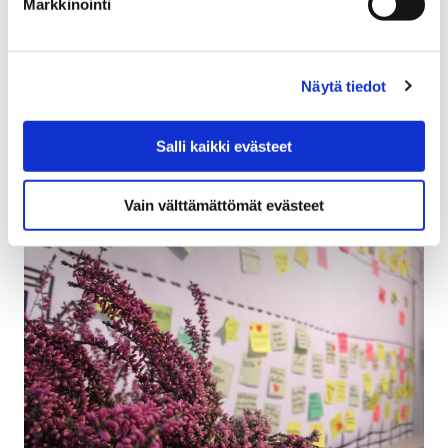
Markkinointi
Itä-, Länsi- sekä Pohjois-Porin asukastilaisuudet
kouluissa on peruttu voimassa olevien
koronarajoitusten takia. Tilaisuudet järjestetään
Näytä tiedot
striimattuna kaupungin Youtube-kanavalla ja yleisöllä
on…
Salli kaikki evästeet
Vain välttämättömät evästeet