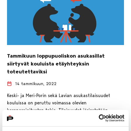
Tammikuun loppupuoliskon asukasillat
siirtyvät kouluista etäyhteyksin
toteutettaviksi
14 tammikuun, 2022
Keski- ja Meri-Porin sekä Lavian asukastilaisuudet
kouluissa on peruttu voimassa olevien
koronarajoitusten takia. Tilaisuudet järjestetään
striimattuna kaupungin Youtube-kanavalla ja
yleisöllä…