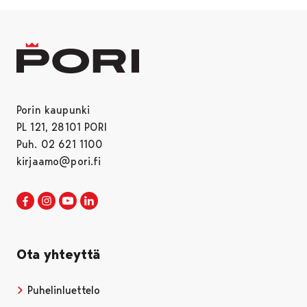
Porin kaupunki
PL 121, 28101 PORI
Puh. 02 621 1100
kirjaamo@pori.fi
Porin kaupunki Facebookissa
Avautuu uudessa välilehdessä
Porin kaupunki Instagramissa
Avautuu uudessa välilehdessä
Porin kaupunki Youtubessa
Avautuu uudessa välilehdessä
Porin kaupunki LinkedInissa
Avautuu uudessa välilehdessä
Ota yhteyttä
Puhelinluettelo