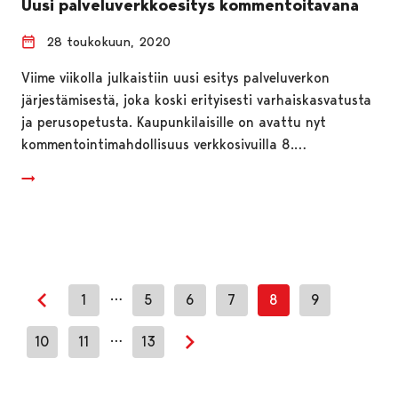
Uusi palveluverkkoesitys kommentoitavana
28 toukokuun, 2020
Viime viikolla julkaistiin uusi esitys palveluverkon
järjestämisestä, joka koski erityisesti varhaiskasvatusta
ja perusopetusta. Kaupunkilaisille on avattu nyt
kommentointimahdollisuus verkkosivuilla 8.…
…
1
5
6
7
8
9
Edellinen sivu
…
10
11
13
Seuraava sivu