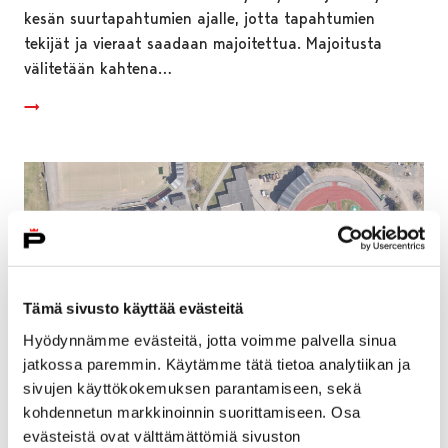
kesän suurtapahtumien ajalle, jotta tapahtumien
tekijät ja vieraat saadaan majoitettua. Majoitusta
välitetään kahtena…
Tämä sivusto käyttää evästeitä
Hyödynnämme evästeitä, jotta voimme palvella sinua
jatkossa paremmin. Käytämme tätä tietoa analytiikan ja
sivujen käyttökokemuksen parantamiseen, sekä
kohdennetun markkinoinnin suorittamiseen. Osa
evästeistä ovat välttämättömiä sivuston
Tilapäiskatsomon rakennustyöt tuovat