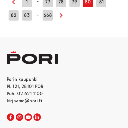
…
1
77
78
79
80
81
Edellinen sivu
…
82
83
668
Seuraava sivu
Porin kaupunki
PL 121, 28101 PORI
Puh. 02 621 1100
kirjaamo@pori.fi
Porin kaupunki Facebookissa
Avautuu uudessa välilehdessä
Porin kaupunki Instagramissa
Avautuu uudessa välilehdessä
Porin kaupunki Youtubessa
Avautuu uudessa välilehdessä
Porin kaupunki LinkedInissa
Avautuu uudessa välilehdessä