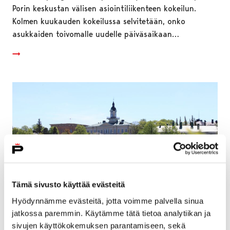
Porin keskustan välisen asiointiliikenteen kokeilun.
Kolmen kuukauden kokeilussa selvitetään, onko
asukkaiden toivomalle uudelle päiväsaikaan…
Tämä sivusto käyttää evästeitä
Hyödynnämme evästeitä, jotta voimme palvella sinua
jatkossa paremmin. Käytämme tätä tietoa analytiikan ja
Porin kaupungin kesätoiminta lapsille
sivujen käyttökokemuksen parantamiseen, sekä