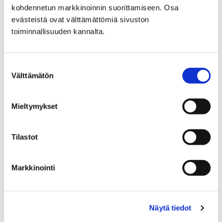
uudistuu aiempaa selkeämmäksi tulevana
kohdennetun markkinoinnin suorittamiseen. Osa
evästeistä ovat välttämättömiä sivuston
kesänä
toiminnallisuuden kannalta.
24 helmikuun, 2025
Porin kaupungin kesäkuussa järjestettävä kouluissa
Suostumuksen
tapahtuva kesätoiminta uudistuu vuodesta 2025
Välttämätön
valinta
alkaen. Toiminnan vastuu siirtyy sivistystoimialan
opetusyksiköstä nuorisoyksikölle. Tämä selkeyttää
Mieltymykset
koordinointia,…
Tilastot
Markkinointi
Näytä tiedot