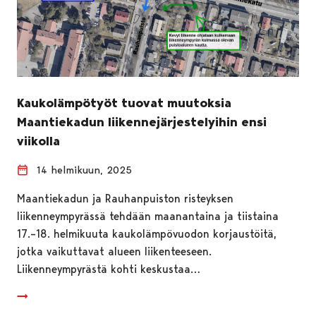
Kaukolämpötyöt tuovat muutoksia
Maantiekadun liikennejärjestelyihin ensi
viikolla
14 helmikuun, 2025
Maantiekadun ja Rauhanpuiston risteyksen
liikenneympyrässä tehdään maanantaina ja tiistaina
17.–18. helmikuuta kaukolämpövuodon korjaustöitä,
jotka vaikuttavat alueen liikenteeseen.
Liikenneympyrästä kohti keskustaa…