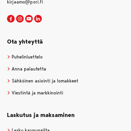
kirjaamo@pori.fi
Porin kaupunki Facebookissa
Avautuu uudessa välilehdessä
Porin kaupunki Instagramissa
Avautuu uudessa välilehdessä
Porin kaupunki Youtubessa
Avautuu uudessa välilehdessä
Porin kaupunki LinkedInissa
Avautuu uudessa välilehdessä
Ota yhteyttä
Puhelinluettelo
Anna palautetta
Sähköinen asiointi ja lomakkeet
Viestintä ja markkinointi
Laskutus ja maksaminen
Lasku kaupungilta