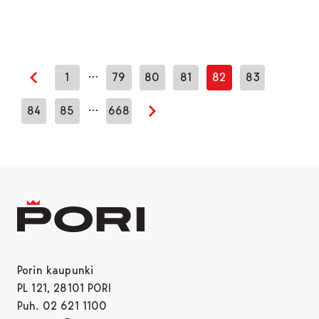
…
1
79
80
81
82
83
Edellinen sivu
…
84
85
668
Seuraava sivu
Porin kaupunki
PL 121, 28101 PORI
Puh. 02 621 1100