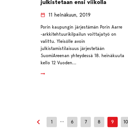
julkistetaan ensi viikolla
11 heinäkuun, 2019
Porin kaupungin järjestämän Porin Aarre
-arkkitehtuurikilpailun voittajatyö on
valittu. Yleisölle avoin
julkistamistilaisuus järjestetään
SuomiAreenan yhteydessä 18. heinäkuuta
kello 12 Vuoden…
…
1
6
7
8
9
1
Edellinen sivu