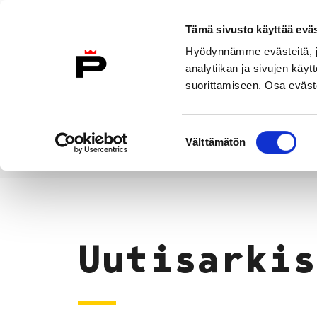
Siirry sisältöön
Tämä sivusto käyttää eväs
Suomeksi
Hyödynnämme evästeitä, jo
Etusivulle
analytiikan ja sivujen kä
suorittamiseen. Osa eväste
Asuminen ja
Kasvatu
ympäristö
koulu
Suostumuksen
Välttämätön
valinta
Uutiset
Etusivu
Uutisarkis