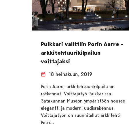
Puikkari valittiin Porin Aarre -
arkkitehtuurikilpailun
voittajaksi
18 heinäkuun, 2019
Porin Aarre -arkkitehtuurikilpailu on
ratkennut. Voittajatyö Puikkarissa
Satakunnan Museon ympäristöön nousee
elegantti ja moderni uudisrakennus.
Voittajatyön on suunnitellut arkkitehti
Petri…