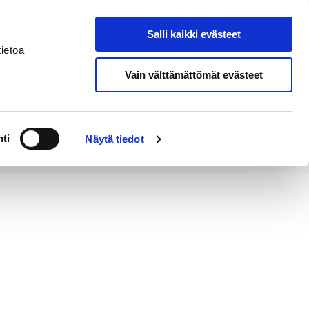
Salli kaikki evästeet
Tapahtumakalenteri
Hae sivustolta
ietoa
Vain välttämättömät evästeet
Työ ja
Kaupunki ja
rittäminen
hallinto
ti
Näytä tiedot