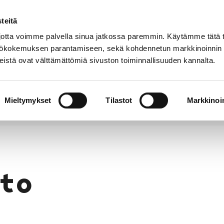
teitä
Puhelinluettelo
Anna palautetta
tta voimme palvella sinua jatkossa paremmin. Käytämme tätä t
yttökokemuksen parantamiseen, sekä kohdennetun markkinoinnin
istä ovat välttämättömiä sivuston toiminnallisuuden kannalta.
s ja
Vapaa-
Hyvinvointi
tus
aika
y
Mieltymykset
Tilastot
Markkinoin
to