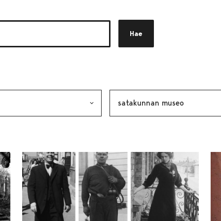
Hae
akkeen
alinta lähettää lomakkeen
Avainsana, valinta lähettää lo