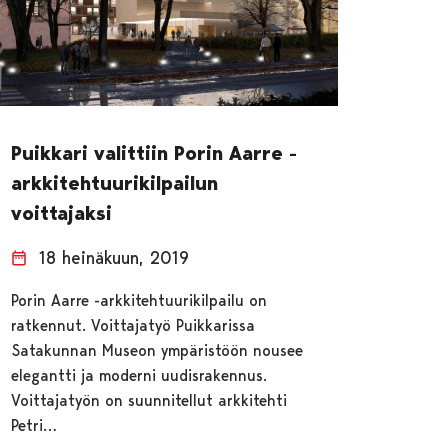
Puikkari valittiin Porin Aarre -
arkkitehtuurikilpailun
voittajaksi
18 heinäkuun, 2019
Porin Aarre -arkkitehtuurikilpailu on
ratkennut. Voittajatyö Puikkarissa
Satakunnan Museon ympäristöön nousee
elegantti ja moderni uudisrakennus.
Voittajatyön on suunnitellut arkkitehti
Petri…