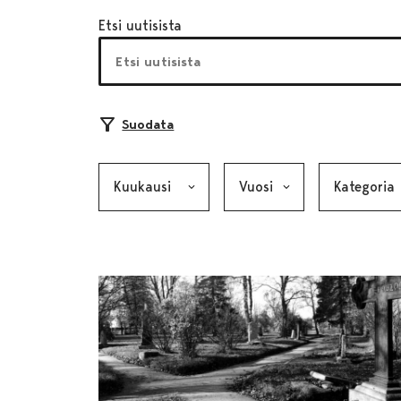
Etsi uutisista
Suodata
Kuukausi, valinta lähettää lomakkeen
Vuosi, valinta lähettää lom
Kategoria, v