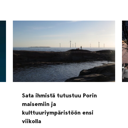
Sata ihmistä tutustuu Porin
maisemiin ja
kulttuuriympäristöön ensi
viikolla