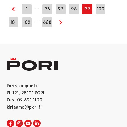
…
1
96
97
98
99
100
Edellinen sivu
…
101
102
668
Seuraava sivu
Porin kaupunki
PL 121, 28101 PORI
Puh. 02 621 1100
kirjaamo@pori.fi
Porin kaupunki Facebookissa
Avautuu uudessa välilehdessä
Porin kaupunki Instagramissa
Avautuu uudessa välilehdessä
Porin kaupunki Youtubessa
Avautuu uudessa välilehdessä
Porin kaupunki LinkedInissa
Avautuu uudessa välilehdessä