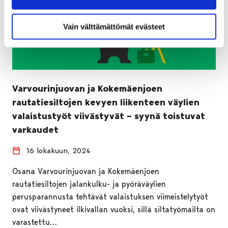
Vain välttämättömät evästeet
Varvourinjuovan ja Kokemäenjoen
rautatiesiltojen kevyen liikenteen väylien
valaistustyöt viivästyvät – syynä toistuvat
varkaudet
16 lokakuun, 2024
Osana Varvourinjuovan ja Kokemäenjoen
rautatiesiltojen jalankulku- ja pyöräväylien
perusparannusta tehtävät valaistuksen viimeistelytyöt
ovat viivästyneet ilkivallan vuoksi, sillä siltatyömailta on
varastettu…