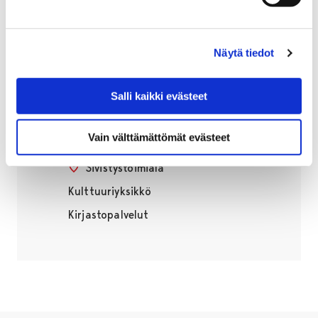
Näytä tiedot
Kai Korpi
Salli kaikki evästeet
Kulttuurisen nuorisotyön koordinaattori
+358505982632
Vain välttämättömät evästeet
kai.korpi@pori.fi
Sivistystoimiala
Kulttuuriyksikkö
Kirjastopalvelut