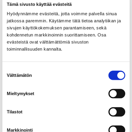
Tämä sivusto käyttää evästeitä
Kysy meitä kylään porilaisten
Hyödynnämme evästeitä, jotta voimme palvella sinua
nuorten luo!
jatkossa paremmin. Käytämme tätä tietoa analytiikan ja
sivujen käyttökokemuksen parantamiseen, sekä
kohdennetun markkinoinnin suorittamiseen. Osa
evästeistä ovat välttämättömiä sivuston
toiminnallisuuden kannalta.
Anniina Korpi
Verkkonuorisotyöntekijä
Suostumuksen
Välttämätön
valinta
+358447011417
anniina.korpi@pori.fi
Mieltymykset
Sivistystoimiala
Nuorisoyksikkö
Tilastot
Erityisnuorisotyö ja hallinto
Markkinointi