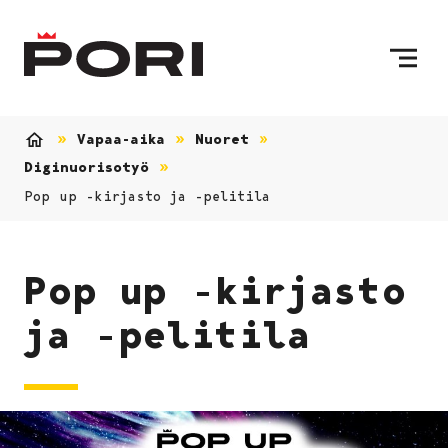
Siirry sisältöön
Etusivulle
Vapaa-aika
Nuoret
Etusivu
Diginuorisotyö
Pop up -kirjasto ja -pelitila
Pop up -kirjasto
ja -pelitila