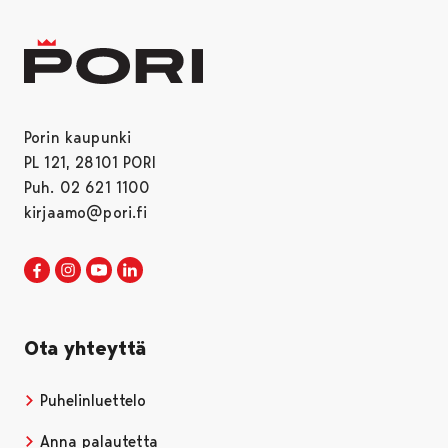
Porin kaupunki
PL 121, 28101 PORI
Puh. 02 621 1100
kirjaamo@pori.fi
Porin kaupunki Facebookissa
Avautuu uudessa välilehdessä
Porin kaupunki Instagramissa
Avautuu uudessa välilehdessä
Porin kaupunki Youtubessa
Avautuu uudessa välilehdessä
Porin kaupunki LinkedInissa
Avautuu uudessa välilehdessä
Ota yhteyttä
Puhelinluettelo
Anna palautetta