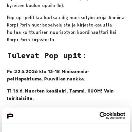
kyseisen koulun oppilaille).
Pop up -pelitilaa luotsaa diginuorisotyöntekijä Anniina
Korpi Porin nuorisopalveluista ja kirjasto-osuutta
hoitaa kulttuurisen nuorisotyön koordinaattori Kai
Korpi Porin kirjastosta.
Tulevat Pop upit:
Pe 22.5.2026 klo 13-18 Minisomnia-
pelitapahtuma, Puuvillan nuokka
.
Ti 16.6. Nuorten kesäleiri, Tammi. HUOM! Vain
leiriläisille.
Haluaisitko meidät syyskaudella porilaisille nuorille
suunnattuun tapahtumaan, ryhmään tai muuhun
toimintaan? Pistä viestiä: