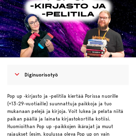
Avaa valikko
Sulje valikko
Diginuorisotyö
Pop up -kirjasto ja -pelitila kiertää Porissa nuorille
(=13-29-vuotiaille) suunnattuja paikkoja ja tuo
mukanaan pelejä ja kirjoja. Voit lukea ja pelata niitä
paikan päällä ja lainata kirjastokortilla kotiisi.
Huomioithan Pop up -paikkojen ikärajat ja muut
rajaukset (esim. koulussa oleva Pop up on vain