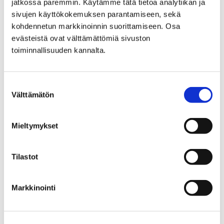
jatkossa paremmin. Käytämme tätä tietoa analytiikan ja
sivujen käyttökokemuksen parantamiseen, sekä
kohdennetun markkinoinnin suorittamiseen. Osa
evästeistä ovat välttämättömiä sivuston
toiminnallisuuden kannalta.
Suostumuksen
Välttämätön
valinta
Mieltymykset
Mikä on Näin Pori Harrastaa?
Tilastot
Markkinointi