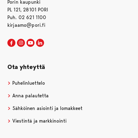
Porin kaupunki
PL 121, 28101 PORI
Puh. 02 621 1100
kirjaamo@pori.fi
Porin kaupunki Facebookissa
Avautuu uudessa välilehdessä
Porin kaupunki Instagramissa
Avautuu uudessa välilehdessä
Porin kaupunki Youtubessa
Avautuu uudessa välilehdessä
Porin kaupunki LinkedInissa
Avautuu uudessa välilehdessä
Ota yhteyttä
Puhelinluettelo
Anna palautetta
Sähköinen asiointi ja lomakkeet
Viestintä ja markkinointi