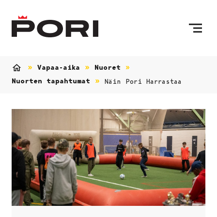
Siirry sisältöön
Etusivulle
Vapaa-aika
Nuoret
Etusivu
Nuorten tapahtumat
Näin Pori Harrastaa