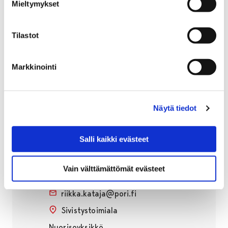
Mieltymykset
Tapaamme kerran viikossa, useimmiten keskustan
Nuorisotalon kerhotilassa. Ota yhteyttä Riikkaan
(yhteystiedot alempana) niin pääset mukaan ja saat
Tilastot
varmasti ajankohtaiset tiedot.
Markkinointi
Lisätietoa
Näytä tiedot
Salli kaikki evästeet
Riikka Kataja
Nuorisotyöntekijä
Vain välttämättömät evästeet
+358447014489
riikka.kataja@pori.fi
Sivistystoimiala
Nuorisoyksikkö