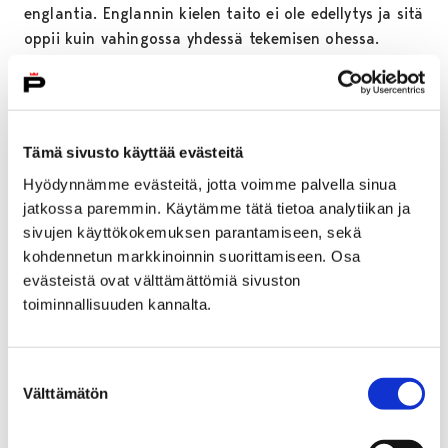
englantia. Englannin kielen taito ei ole edellytys ja sitä
oppii kuin vahingossa yhdessä tekemisen ohessa.
Mitä ja Missä?
Keksimme hauskoja tapoja tutustua
Tämä sivusto käyttää evästeitä
uusiin kulttuureihin. Kuuntelemme musiikkia,
Hyödynnämme evästeitä, jotta voimme palvella sinua
kokkailemme, katsomme elokuvia, pelailemme ja
jatkossa paremmin. Käytämme tätä tietoa analytiikan ja
järjestämme pieniä tapahtumia. Ryhmässä pääsee
sivujen käyttökokemuksen parantamiseen, sekä
vaikuttamaan siihen mitä yhdessä tehdään.
kohdennetun markkinoinnin suorittamiseen. Osa
Nuokkakarhun Instagramista löytyy meidän
evästeistä ovat välttämättömiä sivuston
toiminnasta kuvia #searchingforinternationality.
toiminnallisuuden kannalta.
Jos haluat mukaan viikoittaiseen toimintaamme ja
olet sen lisäksi kiinnostunut suunnittelemaan ja
Suostumuksen
toteuttamaan leirejä, tule mukaan! Käy vaikka ensin
Välttämätön
valinta
tutustumiskäynnillä.