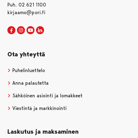
Puh. 02 621 1100
kirjaamo@pori.fi
Porin kaupunki Facebookissa
Avautuu uudessa välilehdessä
Porin kaupunki Instagramissa
Avautuu uudessa välilehdessä
Porin kaupunki Youtubessa
Avautuu uudessa välilehdessä
Porin kaupunki LinkedInissa
Avautuu uudessa välilehdessä
Ota yhteyttä
Puhelinluettelo
Anna palautetta
Sähköinen asiointi ja lomakkeet
Viestintä ja markkinointi
Laskutus ja maksaminen