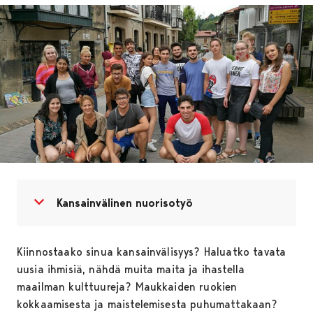
Avaa valikko
Sulje valikko
Kansainvälinen nuorisotyö
Kiinnostaako sinua kansainvälisyys? Haluatko tavata
uusia ihmisiä, nähdä muita maita ja ihastella
maailman kulttuureja? Maukkaiden ruokien
kokkaamisesta ja maistelemisesta puhumattakaan?