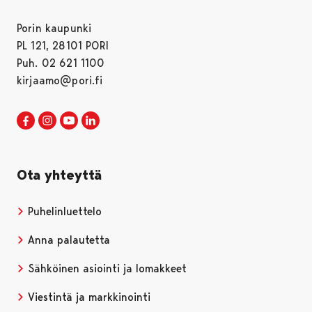
Porin kaupunki
PL 121, 28101 PORI
Puh. 02 621 1100
kirjaamo@pori.fi
Porin kaupunki Facebookissa
Avautuu uudessa välilehdessä
Porin kaupunki Instagramissa
Avautuu uudessa välilehdessä
Porin kaupunki Youtubessa
Avautuu uudessa välilehdessä
Porin kaupunki LinkedInissa
Avautuu uudessa välilehdessä
Ota yhteyttä
Puhelinluettelo
Anna palautetta
Sähköinen asiointi ja lomakkeet
Viestintä ja markkinointi