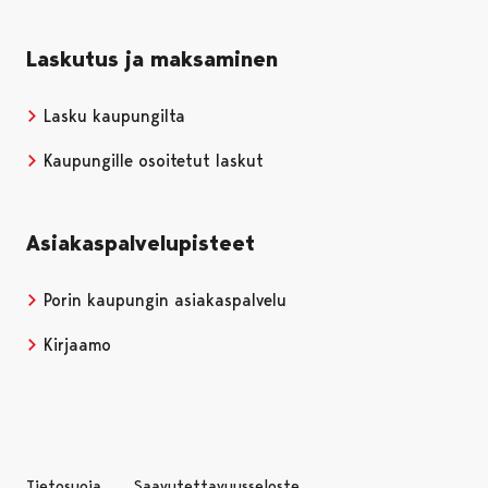
Laskutus ja maksaminen
Lasku kaupungilta
Kaupungille osoitetut laskut
Asiakaspalvelupisteet
Porin kaupungin asiakaspalvelu
Kirjaamo
Tietosuoja
Saavutettavuusseloste