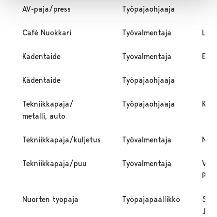
AV-paja/press
Työpajaohjaaja
Cafè Nuokkari
Työvalmentaja
Leht
Kädentaide
Työvalmentaja
Elo 
Kädentaide
Työpajaohjaaja
Tekniikkapaja/
Työpajaohjaaja
Kata
metalli, auto
Tekniikkapaja/kuljetus
Työvalmentaja
Nur
Tekniikkapaja/puu
Työvalmentaja
Vett
Pasi
Nuorten työpaja
Työpajapäällikkö
Suo
Jan