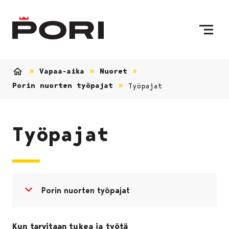
Siirry sisältöön
Etusivulle
Vapaa-aika
Nuoret
Etusivu
Porin nuorten työpajat
Työpajat
Työpajat
Avaa valikko
Sulje valikko
Porin nuorten työpajat
Kun tarvitaan tukea ja työtä