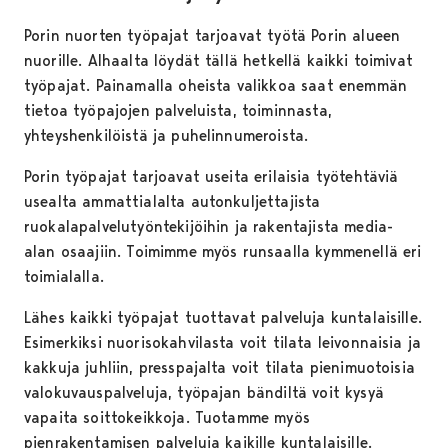
Porin nuorten työpajat tarjoavat työtä Porin alueen
nuorille. Alhaalta löydät tällä hetkellä kaikki toimivat
työpajat. Painamalla oheista valikkoa saat enemmän
tietoa työpajojen palveluista, toiminnasta,
yhteyshenkilöistä ja puhelinnumeroista.
Porin työpajat tarjoavat useita erilaisia työtehtäviä
usealta ammattialalta autonkuljettajista
ruokalapalvelutyöntekijöihin ja rakentajista media-
alan osaajiin. Toimimme myös runsaalla kymmenellä eri
toimialalla.
Lähes kaikki työpajat tuottavat palveluja kuntalaisille.
Esimerkiksi nuorisokahvilasta voit tilata leivonnaisia ja
kakkuja juhliin, presspajalta voit tilata pienimuotoisia
valokuvauspalveluja, työpajan bändiltä voit kysyä
vapaita soittokeikkoja. Tuotamme myös
pienrakentamisen palveluja kaikille kuntalaisille.