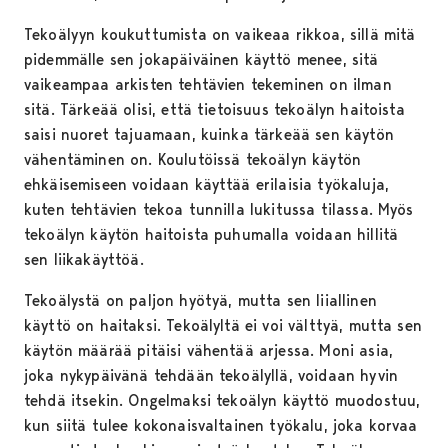
Tekoälyyn koukuttumista on vaikeaa rikkoa, sillä mitä
pidemmälle sen jokapäiväinen käyttö menee, sitä
vaikeampaa arkisten tehtävien tekeminen on ilman
sitä. Tärkeää olisi, että tietoisuus tekoälyn haitoista
saisi nuoret tajuamaan, kuinka tärkeää sen käytön
vähentäminen on. Koulutöissä tekoälyn käytön
ehkäisemiseen voidaan käyttää erilaisia työkaluja,
kuten tehtävien tekoa tunnilla lukitussa tilassa. Myös
tekoälyn käytön haitoista puhumalla voidaan hillitä
sen liikakäyttöä.
Tekoälystä on paljon hyötyä, mutta sen liiallinen
käyttö on haitaksi. Tekoälyltä ei voi välttyä, mutta sen
käytön määrää pitäisi vähentää arjessa. Moni asia,
joka nykypäivänä tehdään tekoälyllä, voidaan hyvin
tehdä itsekin. Ongelmaksi tekoälyn käyttö muodostuu,
kun siitä tulee kokonaisvaltainen työkalu, joka korvaa