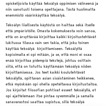
opiskelijoista käyttää tekoälyä oppimisen välineenä ja
niin sanotusti toisena opettajana. Tästä huolimatta
enemmistö väärinkäyttää tekoälyä.
Tekoälyn liiallisesta käytöstä on haittaa sekä itselle
että ympäristölle. Omasta kokemuksesta voin sanoa,
että on ärsyttävää kirjoittaa kaikki kirjoitustehtävät
lukitussa tilassa vain sen takia, että joku toinen
käyttää tekoälyä kirjoittamiseen. Tekoälyltä
kopioimalla ei opi mitään, ja se, että moni ei osaa
enää kirjoittaa pidempiä tekstejä, johtuu osittain
siitä, että on totuttu käyttämään tekoälyä niiden
kirjoittamisessa. Jos teet kaikki koulutehtävät
tekoälyllä, opittavan asian sisäistäminen heikkenee,
etkä myöskään opi ohella opeteltavaa kirjoitustaitoa.
Jos kirjoitat filosofian pohtivat esseet tekoälyllä, et
opi ajattelemaan itse pintaa syvemmälle ja samalla
sanavarastosi saattaa supistua, sillä tekoälyä