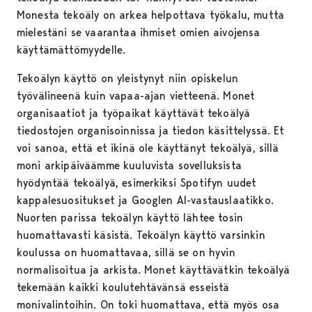
Monesta tekoäly on arkea helpottava työkalu, mutta
mielestäni se vaarantaa ihmiset omien aivojensa
käyttämättömyydelle.
Tekoälyn käyttö on yleistynyt niin opiskelun
työvälineenä kuin vapaa-ajan vietteenä. Monet
organisaatiot ja työpaikat käyttävät tekoälyä
tiedostojen organisoinnissa ja tiedon käsittelyssä. Et
voi sanoa, että et ikinä ole käyttänyt tekoälyä, sillä
moni arkipäiväämme kuuluvista sovelluksista
hyödyntää tekoälyä, esimerkiksi Spotifyn uudet
kappalesuositukset ja Googlen AI-vastauslaatikko.
Nuorten parissa tekoälyn käyttö lähtee tosin
huomattavasti käsistä. Tekoälyn käyttö varsinkin
koulussa on huomattavaa, sillä se on hyvin
normalisoitua ja arkista. Monet käyttävätkin tekoälyä
tekemään kaikki koulutehtävänsä esseistä
monivalintoihin. On toki huomattava, että myös osa