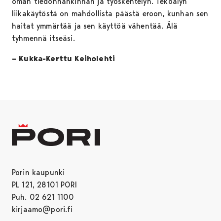
oman tiedonhankinnan ja työskentelyn. Tekoälyn
liikakäytöstä on mahdollista päästä eroon, kunhan sen
haitat ymmärtää ja sen käyttöä vähentää. Älä
tyhmennä itseäsi.
– Kukka-Kerttu Keiholehti
Porin kaupunki
PL 121, 28101 PORI
Puh. 02 621 1100
kirjaamo@pori.fi