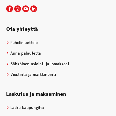
Porin kaupunki Facebookissa
Avautuu uudessa välilehdessä
Porin kaupunki Instagramissa
Avautuu uudessa välilehdessä
Porin kaupunki Youtubessa
Avautuu uudessa välilehdessä
Porin kaupunki LinkedInissa
Avautuu uudessa välilehdessä
Ota yhteyttä
Puhelinluettelo
Anna palautetta
Sähköinen asiointi ja lomakkeet
Viestintä ja markkinointi
Laskutus ja maksaminen
Lasku kaupungilta