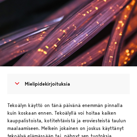
Avaa valikko
Sulje valikko
Mielipidekirjoituksia
Tekoälyn käyttö on tänä päivänä enemmän pinnalla
kuin koskaan ennen. Tekoälyllä voi hoitaa kaiken
kauppalistoista, kotitehtävistä ja eroviesteistä taulun
maalaamiseen. Melkein jokainen on joskus käyttänyt
tekoälyä elämässään tai nähnyt sen tuotoksia.