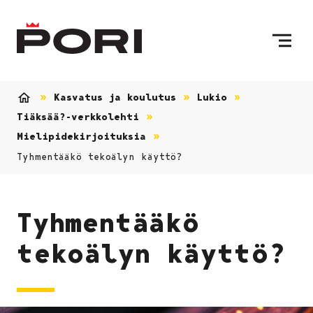
Siirry sisältöön
Etusivulle
Kasvatus ja koulutus
Lukio
Etusivu
Tiäksää?-verkkolehti
Mielipidekirjoituksia
Tyhmentääkö tekoälyn käyttö?
Tyhmentääkö
tekoälyn käyttö?