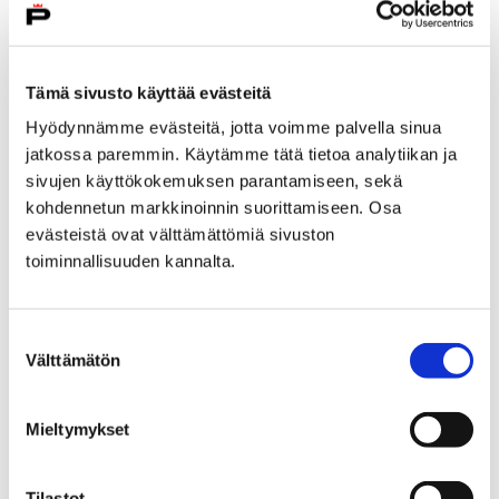
Omatunto
Eikö sinua kaduta?
Nolota.
Tämä sivusto käyttää evästeitä
Harmita.
Eikö edes omatunto kolkuta?
Hyödynnämme evästeitä, jotta voimme palvella sinua
Katsot kuin se olisin minä.
jatkossa paremmin. Käytämme tätä tietoa analytiikan ja
Minä, se, joka kipua tuo.
sivujen käyttökokemuksen parantamiseen, sekä
Vaan ei, syy on sinun, sinä kipua luot.
kohdennetun markkinoinnin suorittamiseen. Osa
evästeistä ovat välttämättömiä sivuston
Ruskea
toiminnallisuuden kannalta.
Multa.
Maaperän ruskea multa.
Se elämän saa aikaan.
Suostumuksen
Välttämätön
Puut se saa kukoistamaan.
valinta
Puut ne happea tuo.
Ne auttaa hengittämään.
Mieltymykset
Silmäs ruskea väri tuo ei tylsä oo.
Ne saa mut elämään.
Tilastot