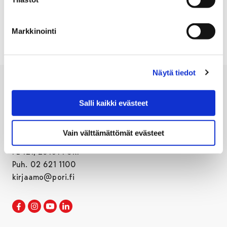
–
Mari Hietanen
Markkinointi
Näytä tiedot
Salli kaikki evästeet
Vain välttämättömät evästeet
Porin kaupunki
PL 121, 28101 PORI
Puh. 02 621 1100
kirjaamo@pori.fi
Porin kaupunki Facebookissa
Avautuu uudessa välilehdessä
Porin kaupunki Instagramissa
Avautuu uudessa välilehdessä
Porin kaupunki Youtubessa
Avautuu uudessa välilehdessä
Porin kaupunki LinkedInissa
Avautuu uudessa välilehdessä