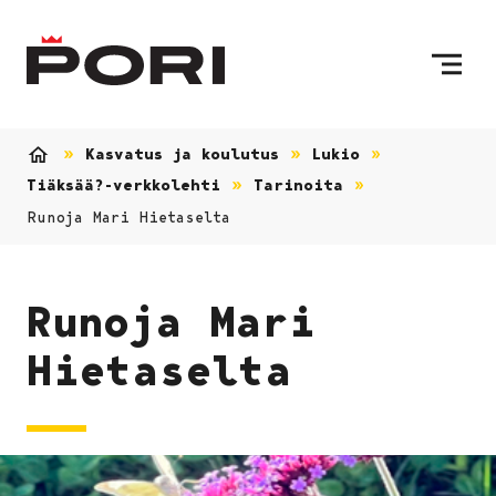
Siirry sisältöön
Etusivulle
Kasvatus ja koulutus
Lukio
Etusivu
Tiäksää?-verkkolehti
Tarinoita
Runoja Mari Hietaselta
Runoja Mari
Hietaselta