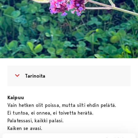
Avaa valikko
Sulje valikko
Tarinoita
Kaipuu
Vain hetken olit poissa, mutta silti ehdin pelätä.
Ei tuntoa, ei onnea, ei toivetta herätä.
Palatessasi, kaikki palasi.
Kaiken se avasi.